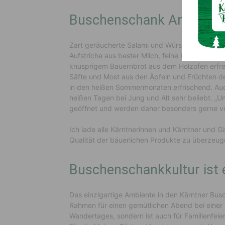
Buschenschank Angebot
Zart geräucherte Salami und Würstel, bester 
Aufstriche aus bester Milch, feine Käsekreation
knusprigem Bauernbrot aus dem Holzofen erfr
Säfte und Most aus den Äpfeln und Früchten d
in den heißen Sommermonaten erfrischend. Auch
heißen Tagen bei Jung und Alt sehr beliebt. 
geöffnet und werden daher besonders gerne vo
Ich lade alle Kärntnerinnen und Kärntner und G
Qualität der bäuerlichen Produkte zu überzeug
Buschenschankkultur ist e
Das einzigartige Ambiente in den Kärntner Bus
Rahmen für einen gemütlichen Abend bei einer 
Wandertages, sondern ist auch für Familienfei