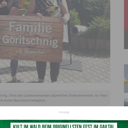
hnig, Ofrau des Landesverbandes bäuerlicher Direktvermarkter, re.) freut
die ersten Buschenschankgäste.
© DV-Verband
Anzeige