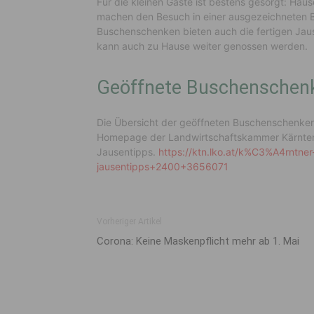
Für die kleinen Gäste ist bestens gesorgt: Ha
machen den Besuch in einer ausgezeichneten B
Buschenschenken bieten auch die fertigen Ja
kann auch zu Hause weiter genossen werden.
Geöffnete Buschensche
Die Übersicht der geöffneten Buschenschenken 
Homepage der Landwirtschaftskammer Kärnte
Jausentipps.
https://ktn.lko.at/k%C3%A4rntne
jausentipps+2400+3656071
Vorheriger Artikel
Corona: Keine Maskenpflicht mehr ab 1. Mai