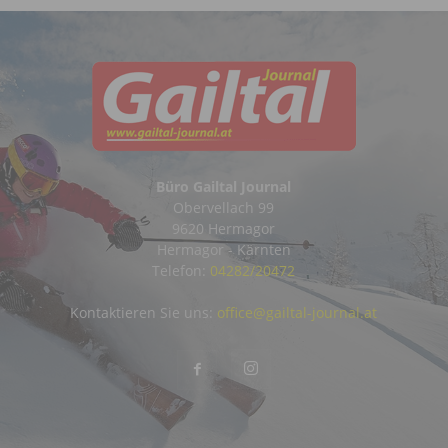
Büro Gailtal Journal
Obervellach 99
9620 Hermagor
Hermagor - Kärnten
Telefon:
04282/20472
Kontaktieren Sie uns:
office@gailtal-journal.at