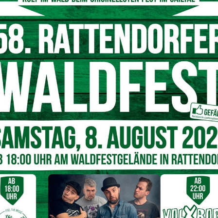
ärnten
enen rund ein Drittel durch die Qualitätsmarke „Gutes vom
t, freuen sich auf den Besuch der Gäste aus nah und fern.
tsmarke ‚Gutes vom Bauernhof‘ sichergestellt, und diese
be vergeben, die ihren Gästen überwiegend selbsterzeugte
rau des Landesverbandes bäuerlicher Direktvermarkter
et Köstlichkeiten vom Glockner bis zur Koralm. Die
 der Klassiker, der Kärntner Reindling, lassen das
 Generation werden die Rezepte für die Köstlichkeiten
ätze erhalten. „Die authentischen Kärntner
 auf das wir stolz sein können“, betont daher auch
umenten können sich sicher sein, hier erstklassige Produkte
e Form der Direktvermarktung ein wichtiger
eiter.