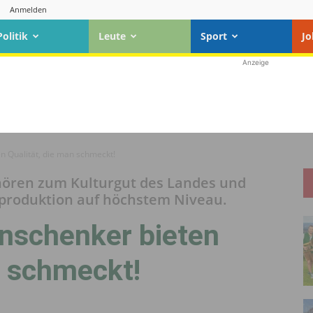
Anmelden
Politik
Leute
Sport
Jo
Anzeige
n Qualität, die man schmeckt!
ören zum Kulturgut des Landes und
lproduktion auf höchstem Niveau.
nschenker bieten
n schmeckt!