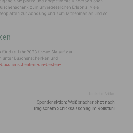
useigene Spielplätze und abgestimmte Kinderportionen
uschenschank zum unvergesslichen Erlebnis. Viele
usenplatten zur Abholung und zum Mitnehmen an und so
nken
für das Jahr 2023 finden Sie auf der
n unter Buschenschenken und
r-buschenschenken-die-besten-
Nächster Artikel
Spendenaktion: Weißbriacher sitzt nach
tragischem Schicksalsschlag im Rollstuhl