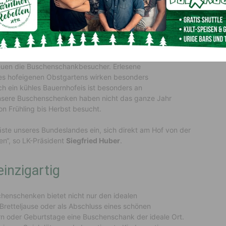
Speck sowie Bauernbutter und schmackhafte
en und zarter Schinken, kombiniert mit
euen die Buschenschankbesucher. Erlesene
es hofeigenen Obstgartens wirken besonders
 ein kühles Bauernhofeis ist besonders an
„Unsere Buschenschenken haben nicht das ganze Jahr
n Frühling bis Herbst besucht.
äste unseres Bundeslandes ein, sich direkt am Hof von der
en“, so LK-Präsident
Siegfried Huber
.
inzigartig
chenschenken bietet nicht nur den idealen
Bretteljause oder als Abschluss eines schönen
ern oder Geburtstage eine Buschenschank der ideale Ort.