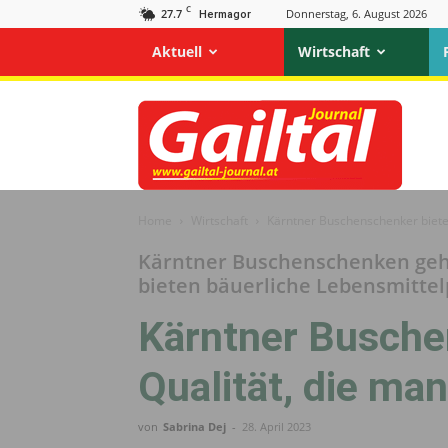
C
27.7
Donnerstag, 6. August 2026
Hermagor
Aktuell
Wirtschaft
Gailtal
Journal
Home
Wirtschaft
Kärntner Buschenschenker biete
Kärntner Buschenschenken geh
bieten bäuerliche Lebensmitte
Kärntner Busche
Qualität, die ma
von
Sabrina Dej
-
28. April 2023