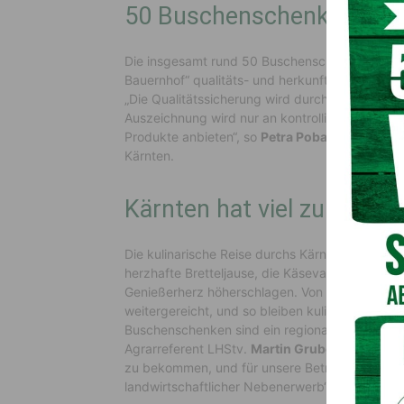
50 Buschenschenken in K
Die insgesamt rund 50 Buschenschenken, von d
Bauernhof“ qualitäts- und herkunftsgesichert is
„Die Qualitätssicherung wird durch die Qualitä
Auszeichnung wird nur an kontrollierte Betrie
Produkte anbieten“, so
Petra Pobaschnig
, Obf
Kärnten.
Kärnten hat viel zu bieten
Die kulinarische Reise durchs Kärntnerland biet
herzhafte Bretteljause, die Käsevariationen oder
Genießerherz höherschlagen. Von Generation zu
weitergereicht, und so bleiben kulinarische Sch
Buschenschenken sind ein regionales Kulturgut,
Agrarreferent LHStv.
Martin Gruber
. „Die Kons
zu bekommen, und für unsere Betriebe ist dies
landwirtschaftlicher Nebenerwerb“, so
Gruber
w