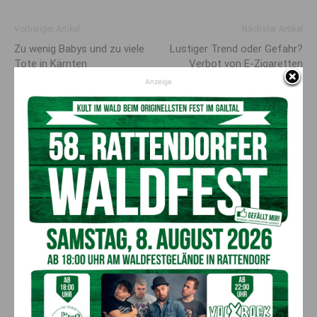
Vorheriger Artikel
Nächster Artikel
Zu wenig Babys und zu viele
Lustiger Trend oder Gefahr?
Tote in Kärnten
Verbot von E-Zigaretten
gefordert
Anzeige
AKTUELLES
50 Liter Kraftstoff ausgetreten:
Feuerwehreinsatz in Möderndorf
5. August 2026
Aktuell
Großeinsatz in Arnoldstein:
Grenzüberschreitende Suchaktion nach
Schweizer (67)
5. August 2026
Aktuell