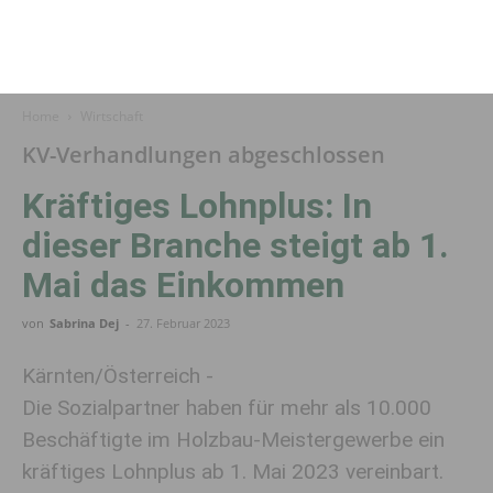
Home
Wirtschaft
KV-Verhandlungen abgeschlossen
Kräftiges Lohn­plus: In
dieser Branche steigt ab 1.
Mai das Ein­kommen
von
Sabrina Dej
-
27. Februar 2023
Kärnten/Österreich -
Die Sozialpartner haben für mehr als 10.000
Beschäftigte im Holzbau-Meistergewerbe ein
kräftiges Lohnplus ab 1. Mai 2023 vereinbart.