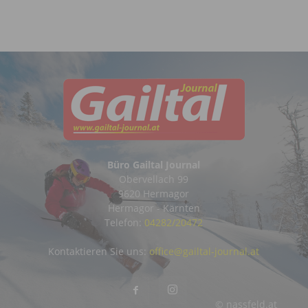
Büro Gailtal Journal
Obervellach 99
9620 Hermagor
Hermagor - Kärnten
Telefon:
04282/20472
Kontaktieren Sie uns:
office@gailtal-journal.at
© nassfeld.at