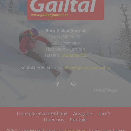
Büro Gailtal Journal
Obervellach 99
9620 Hermagor
Hermagor - Kärnten
Telefon:
04282/20472
Kontaktieren Sie uns:
office@gailtal-journal.at
© nassfeld.at
Transparenzdatenbank
Ausgabe
Tarife
Über uns
Kontakt
2026 © Gailtal Journal | Erstellt von
Krassgrün.at
|
Datenschutzerklärung