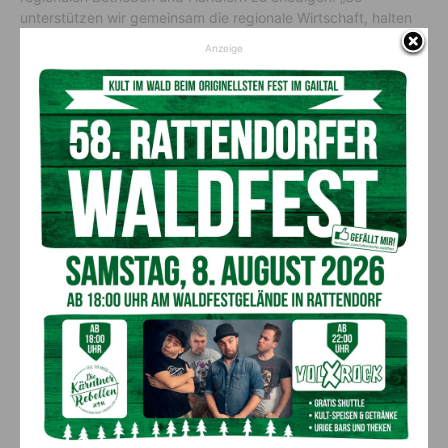
unterstützen wir gemeinsam die regionale Wirtschaft, halten
den Wirtschaftskreislauf aufrecht und sichern Unternehmen
Anzeige
und Arbeitsplätze“, sagen die beiden Landesräte.
Unterstützung von der
Wirtschaftskammer
Massiv unterstützt wird die neue Informationsplattform von
der Wirtschaftskammer Kärnten. Präsident Jürgen Mandl
appelliert eindringlich an die Bevölkerung: „Jetzt haben wir
die Gelegenheit, den Kärntner Stolz auf unsere Heimat richtig
zu zeigen und in dieser schwierigen Phase unsere regionalen
Betriebe zu unterstützen.“ Viele Bäcker, Fleischer, Wirtshäuser
und andere Händler und Produzenten hätten in den
vergangenen Tagen ihre Geschäftsmodelle umgestellt,
würden Online-Shops oder Zustellservices anbieten, um unter
den völlig neuen Rahmenbedingungen ihr Geschäft am Laufen
und ihre Mitarbeiter in Beschäftigung halten zu können.
Mandl: „Bitte nutzen Sie die Möglichkeiten und kaufen Sie,