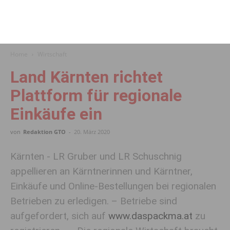
Home
Wirtschaft
Land Kärnten richtet
Plattform für regionale
Einkäufe ein
von
Redaktion GTO
-
20. März 2020
Kärnten - LR Gruber und LR Schuschnig
appellieren an Kärntnerinnen und Kärntner,
Einkäufe und Online-Bestellungen bei regionalen
Betrieben zu erledigen. – Betriebe sind
aufgefordert, sich auf
www.daspackma.at
zu