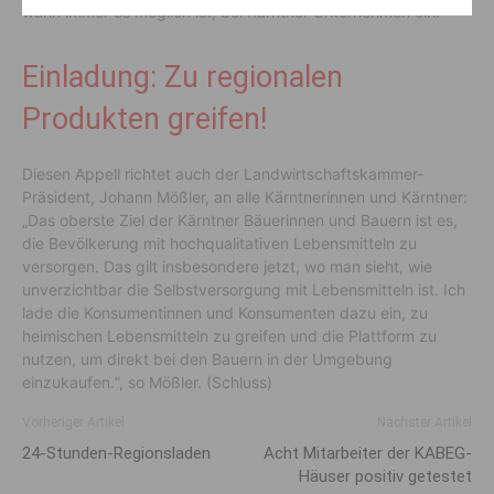
wann immer es möglich ist, bei Kärntner Unternehmen ein.“
Einladung: Zu regionalen
Produkten greifen!
Diesen Appell richtet auch der Landwirtschaftskammer-
Präsident, Johann Mößler, an alle Kärntnerinnen und Kärntner:
„Das oberste Ziel der Kärntner Bäuerinnen und Bauern ist es,
die Bevölkerung mit hochqualitativen Lebensmitteln zu
versorgen. Das gilt insbesondere jetzt, wo man sieht, wie
unverzichtbar die Selbstversorgung mit Lebensmitteln ist. Ich
lade die Konsumentinnen und Konsumenten dazu ein, zu
heimischen Lebensmitteln zu greifen und die Plattform zu
nutzen, um direkt bei den Bauern in der Umgebung
einzukaufen.“, so Mößler. (Schluss)
Vorheriger Artikel
Nächster Artikel
24-Stunden-Regionsladen
Acht Mitarbeiter der KABEG-
Häuser positiv getestet