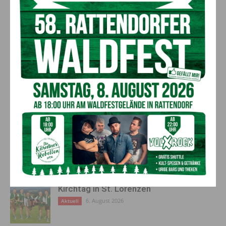
LK-Präsident Siegfried Huber © Paul Gruber
Vorheriger Artikel
Nächster Artikel
Delegation aus Osteuropa
Verhandlungen
besucht Slow Food Travel
abgeschlossen: Neue
Produzenten
Regierung für Kärnten steht –
das meint die Opposition dazu
AKTUELLES
Kirchtag in St. Lorenzen
6. August 2026
Aktuell