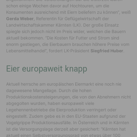
schon einige Wochen davor auf Hochtouren, um die
Konsumenten ausreichend mit Eiern beliefern zu können”, weiß
Gerda Weber
, Referentin für Geflügelwirtschaft der
Landwirtschaftskammer Kärnten (LK). Der große Einsatz
spiegle sich jedoch nicht im Preis wider, welchen die Bauern
aktuell bekommen. “Die Kosten für Futter und Strom sind
enorm gestiegen, die Eierbauern brauchen höhere Preise vom
Lebensmittelhandel”, fordert LK-Präsident
Siegfried Huber
.
Eier europaweit knapp
Aktuell herrsche am europäischen Eiermarkt eine noch nie
dagewesene Mangellage. Durch die hohen
Produktionskostensteigerungen, die von den Abnehmern nicht
abgegolten wurden, haben europaweit viele
Legehennenbetriebe die Eierproduktion verringert oder
eingestellt. Zudem gebe es in den EU-Staaten aufgrund der
Vogelgrippe Produktionsausfälle. In Österreich und in Kärnten
ist die Versorgungslage derzeit aber gesichert: “Kärnten hat
aktuell einen Selbstversorgungsgrad von etwas über 100