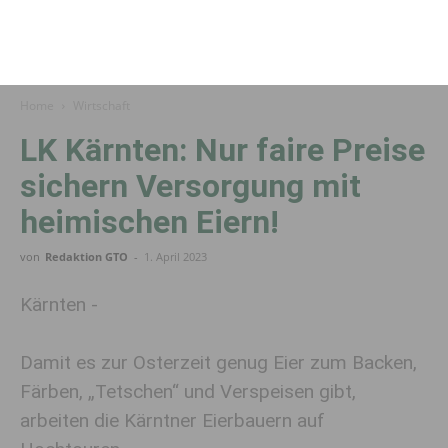
Home
Wirtschaft
LK Kärnten: Nur faire Preise
sichern Versorgung mit
heimischen Eiern!
von
Redaktion GTO
-
1. April 2023
Kärnten -
Damit es zur Osterzeit genug Eier zum Backen,
Färben, „Tetschen“ und Verspeisen gibt,
arbeiten die Kärntner Eierbauern auf