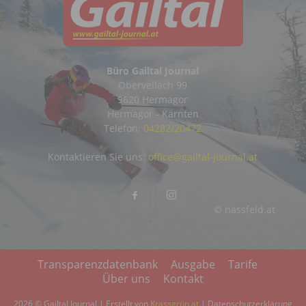
Büro Gailtal Journal
Obervellach 99
9620 Hermagor
Hermagor - Kärnten
Telefon:
04282/20472
Kontaktieren Sie uns:
office@gailtal-journal.at
© nassfeld.at
Transparenzdatenbank
Ausgabe
Tarife
Über uns
Kontakt
2026 © Gailtal Journal | Erstellt von
Krassgrün.at
|
Datenschutzerklärung