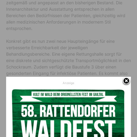
zeitgemäß und angepasst an den bisherigen Bestand. Die
Innenarchitektur und Ausstattung entsprechen in allen
Bereichen den Bedürfnissen der Patienten, gleichzeitig wird
allen medizinischen Anforderungen in modernem Stil
entsprochen.
Konkret gibt es nun zwei neue Haupteingänge für eine
verbesserte Erreichbarkeit der jeweiligen
Behandlungsbereiche. Eine eigene Rettungshalle sorgt für
eine diskrete und sichtgeschützte Transportmöglichkeit in den
Schockraum. Zudem verfügt die Baustufe 3 über einen
gesonderten Eingang für infektiöse Patienten. Es kommt also
zu einer Trennung der Patientenströme. Insgesamt werden die
Anzeige
Patientenwege minimiert, was für eine bessere Orientierung
sorgt. Zudem wird auch auf ein freundliches Farb- und
Materialkonzept geachtet.
Wie es weitergeht
Die weitere Fertigstellung der Baustufe 3 erfolgt in drei