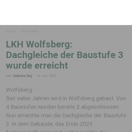
Home
Wirtschaft
LKH Wolfsberg:
Dachgleiche der Baustufe 3
wurde erreicht
von
Sabrina Dej
-
14. Juni 2023
Wolfsberg -
Seit vielen Jahren wird in Wolfsberg gebaut. Von
4 Baustufen wurden bereits 2 abgeschlossen.
Nun erreichte man die Dachgleiche der Baustufe
3. In dem Gebäude, das Ende 2025