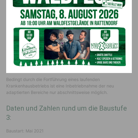
Etappen: Die Dialyse wird Anfang 2024, die Zentrale
Notfallaufnahme und Radiologie Ende 2024 und die
Onkologische Tageklinik und das Ambulanzzentrum Ende
2025 fertiggestellt sein.
Mit Abschluss der Baustufe 3 beginnen die finalen
Maßnahmen mit der Baustufe 4. „Im letzten Schritt der
jahrelangen und sehr umfangreichen Bauarbeiten werden die
Bettenstationen der Inneren Medizin, der Unfallchirurgie und
der Chirurgie neu strukturiert“, sagt die Medizinische
Direktorin, Dr.
Sonja-Maria Tesar
.
Bedingt durch die Fortführung eines laufenden
Krankenhausbetriebs ist eine Inbetriebnahme der neu
adaptierten Bereiche nur abschnittsweise möglich.
Daten und Zahlen rund um die Baustufe
3:
Baustart: Mai 2021