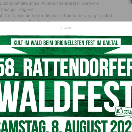
Dort sammelte er als Privatkundenberater wertvolle
heutige Tätigkeit.
 für Zahlen und die individuelle Kundenberatung“, erklärt
s heute seinen Berufsalltag.
Anzeige
 Arnoldstein?
alle wichtigen Bereiche des Finanzwesens abdeckt:
en und Immobilien“, so Brandner. Besonders wichtig sei
s ermöglicht es uns, stets die besten Angebote für unsere
ein überzeugt mit über 50 Partnern aus Banken und
mo Center. Diese breite Basis garantiert
ersicherung, Finanzierung und Immobilien. „Ein Angebot
ndner.
ösungen für die Region
zheitliche Finanzberatung. „Mein Ziel ist es, für jeden
das perfekt zu seiner Lebenssituation passt“, erklärt er.