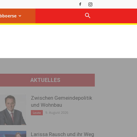
bboerse
AKTUELLES
Zwischen Gemeindepolitik
und Wohnbau
9. August 2026
Leute
Larissa Rausch und ihr Weg