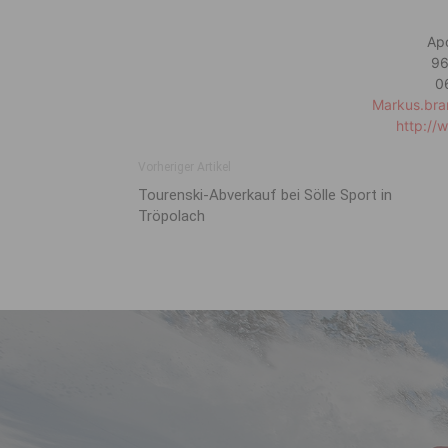
Ap
96
0
Markus.bra
http://
Vorheriger Artikel
Tourenski-Abverkauf bei Sölle Sport in
Tröpolach