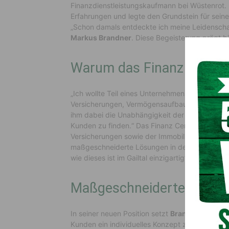
Finanzdienstleistungskaufmann bei Wüstenrot. 
Erfahrungen und legte den Grundstein für seine 
„Schon damals entdeckte ich meine Leidenschaft
Markus Brandner
. Diese Begeisterung prägt bi
Warum das Finanz Center
„Ich wollte Teil eines Unternehmens sein, das 
Versicherungen, Vermögensaufbau, Finanzierung
ihm dabei die Unabhängigkeit der Beratung. „Da
Kunden zu finden.“ Das Finanz Center Arnoldst
Versicherungen sowie der Immobilienfirma My Im
maßgeschneiderte Lösungen in den Bereichen V
wie dieses ist im Gailtal einzigartig“, betont Bra
Maßgeschneiderte Finanzl
In seiner neuen Position setzt
Brandner
auf gan
Kunden ein individuelles Konzept zu entwickeln, 