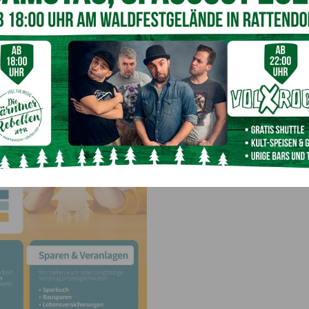
en über Vorsorge- und Anlagestrategien bis hin zu
n. „Dank unserer breiten Auswahl an Produkten und
e Lösungen bieten“, unterstreicht Brandner. Durch
e er langfristige Partnerschaften aufbauen. „Die
rster Stelle“, so der engagierte Berater. Mit seiner
z Centers Arnoldstein sieht
Markus Brandner
optimistisch
am mit unseren Kunden ihre finanziellen Ziele zu