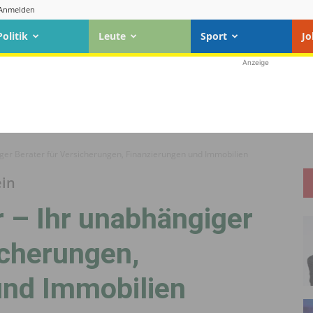
Anmelden
Politik
Leute
Sport
Jo
Anzeige
ger Berater für Versicherungen, Finanzierungen und Immobilien
ein
 – Ihr unabhängiger
icherungen,
und Immobilien