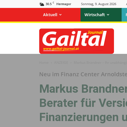
C
30.5
Sonntag, 9. August 2026
Hermagor
Aktuell
Wirtschaft
Gailtal
Journal
Home
ANZEIGE
Markus Brandner – Ihr unabhängi
Neu im Finanz Center Arnoldst
Markus Brandner
Berater für Vers
Finanzierungen 