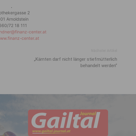
.
othekergasse 2
01 Arnoldstein
660/72 18 111
ndner@finanz-center.at
www.finanz-center.at
Nächster Artikel
„Kärnten darf nicht länger stiefmütterlich
behandelt werden”