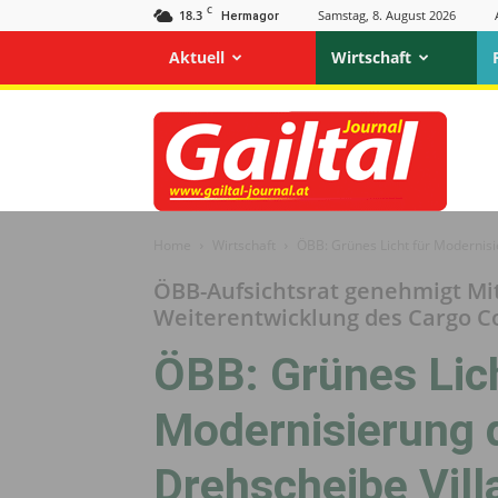
C
18.3
Samstag, 8. August 2026
Hermagor
Aktuell
Wirtschaft
Gailtal
Journal
Home
Wirtschaft
ÖBB: Grünes Licht für Modernisi
ÖBB-Aufsichtsrat genehmigt Mit
Weiterentwicklung des Cargo C
ÖBB: Grünes Lich
Modernisierung d
Drehscheibe Vill