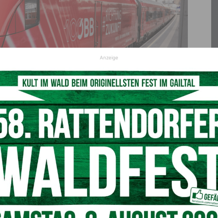
Anzeige
© ÖBB/Roland Rudolph
ebnet Weg für die nächsten