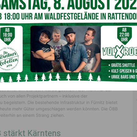
 der ÖBB-Infrastruktur AG im Herbst 2024 bereits erfolgt:
tufen wurden freigegeben. Somit können jetzt die
strukturellen Schritte starten. Im Rahmenplan des
. Euro in der Zeit bis 2029 vorgesehen. Parallel dazu
nter Austria Süd (LCAS) als zentrale Stelle für
künftig noch attraktiver für Kund:innen im Güterverkehr-
dert
rastruktur am Standort wurde gesetzt. Aber nicht nur der
uch von allen Projektpartnern – inklusive der
 begeistern. Die bestehende Infrastruktur in Fürnitz bietet
ts heute mehr Güter umgeschlagen werden könnten. Die ÖBB
 weiterhin an einem Strang ziehen.
B stärkt Kärntens