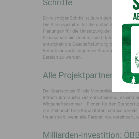
Schritte
Ein wichtiger Schritt ist durch den Aufsichtsrat
Die Planungsmittel für die ersten zwei Ausbaus
Planungen für die Umsetzung der nächsten infra
Klimaschutzministeriums sind dafür rund 73 Mio
entwickelt die Geschäftsführung des Logistik Ce
Betriebsansiedelungen ein Standortkonzept, um 
Bereich zu werden.
Alle Projektpartner gefor
Der Startschuss für die Modernisierung der Inf
Infrastrukturausbau ist entscheidend, es sind a
Wirtschaftskammer – Firmen für den Standort zu
zur Zeit noch freie Kapazitäten, sodass berei
freuen sich, wenn alle Partner, wie vereinbart,
Milliarden-Investition: ÖB