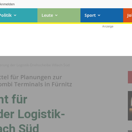
Anmelden
Politik
Leute
Sport
Jo
Anzeige
erung der Logistik-Drehscheibe Villach Süd
tel für Planungen zur
ombi Terminals in Fürnitz
t für
er Logistik-
ach Süd