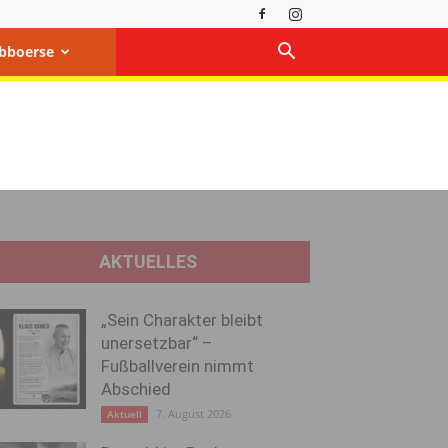
bboerse
AKTUELLES
„Sein Charakter bleibt
unersetzbar“ –
Fußballverein nimmt
Abschied
7. August 2026
Aktuell