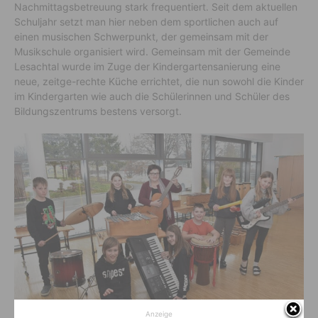
Nachmittagsbetreuung stark frequentiert. Seit dem aktuellen
Schuljahr setzt man hier neben dem sportlichen auch auf
einen musischen Schwerpunkt, der gemeinsam mit der
Musikschule organisiert wird. Gemeinsam mit der Gemeinde
Lesachtal wurde im Zuge der Kindergartensanierung eine
neue, zeitge-rechte Küche errichtet, die nun sowohl die Kinder
im Kindergarten wie auch die Schülerinnen und Schüler des
Bildungszentrums bestens versorgt.
Anzeige