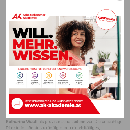
Direktorin Katharina Wastl mit Schülern der MMS Hermagor im Musikunterricht
Musikmittelschule Hermagor –
Kreativität und Professionalität
für unsere Kinder!
Das Kollegium der Musikmittelschule Hermagor hat es sich
zum Ziel gesetzt, der hohen Leistungsbereitschaft, dem
Leistungswillen und der Leistungsfähigkeit der Schülerinnen
und Schüler mit viel Professionalität und einer sehr
praxisorientierten Methodenvielfalt zu begegnen. Mit einem
attraktiven Musikschwerpunkt hat sich der Schulstandort als
niveauvolle Bildungseinrichtung etabliert, in der der Kreativität
unserer Jugend viel Platz eingeräumt wird. Seit Beginn des
aktuellen Schuljahres steht der MMS Hermagor Frau
Katharina Wastl
als provisorische Leiterin vor. Die umsichtige
Direktorin möchte zukünftig durch ein vielfältiges,