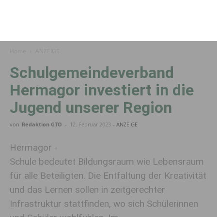
Home
ANZEIGE
Schulgemeindeverband
Hermagor investiert in die
Jugend unserer Region
von
Redaktion GTO
-
12. Februar 2023
- ANZEIGE
Hermagor -
Schule bedeutet Bildungsraum wie Lebensraum
für alle Beteiligten. Die Entfaltung der Kreativität
und das Lernen sollen in zeitgerechter
Infrastruktur stattfinden, wo sich Schülerinnen