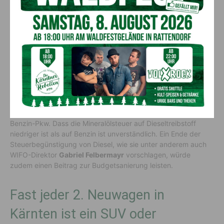
Schadstoffe aus – WIFO fordert
Ende der Steuervergünstigung
Österreichweit verursachten alle neuzugelassenen Benzin-
Pkw laut Herstellerangaben im Schnitt 134 Gramm CO2 pro
Kilometer, die Diesel-Pkw 149 Gramm CO2 pro Kilometer. Auf
den gesamten Pkw-Bestand bezogen stoßen Diesel-Pkw laut
Umweltbundesamt pro Kilometer vier Mal so viele
Feinstaubpartikel und sieben Mal so viele Stickoxide aus wie
Benzin-Pkw. Dass die Mineralölsteuer auf Dieseltreibstoff
niedriger ist als auf Benzin ist unverständlich. Ein Ende der
Steuerbegünstigung von Diesel, wie sie unter anderem auch
WIFO-Direktor
Gabriel Felbermayr
vorschlagen, würde
zudem einen Beitrag zur Budgetsanierung leisten.
Fast jeder 2. Neuwagen in
Kärnten ist ein SUV oder