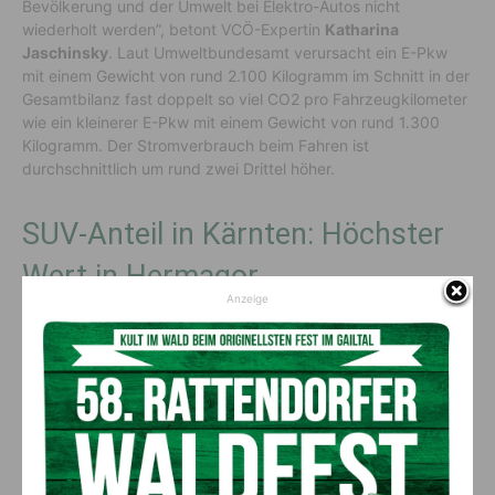
Bevölkerung und der Umwelt bei Elektro-Autos nicht
wiederholt werden”, betont VCÖ-Expertin
Katharina
Jaschinsky
. Laut Umweltbundesamt verursacht ein E-Pkw
mit einem Gewicht von rund 2.100 Kilogramm im Schnitt in der
Gesamtbilanz fast doppelt so viel CO2 pro Fahrzeugkilometer
wie ein kleinerer E-Pkw mit einem Gewicht von rund 1.300
Kilogramm. Der Stromverbrauch beim Fahren ist
durchschnittlich um rund zwei Drittel höher.
SUV-Anteil in Kärnten: Höchster
Wert in Hermagor
Anzeige
Innerhalb Kärntens gibt es im Bezirk Wolfsberg mit rund 34
Prozent den niedrigsten Anteil von SUV an Neuwagen, vor
Villach mit fast 45 Prozent, wie die VCÖ-Analyse zeigt. Am
höchsten war der SUV-Anteil im Bezirk Hermagor mit 56
Prozent.
Diesel-Pkw stoßen mehr