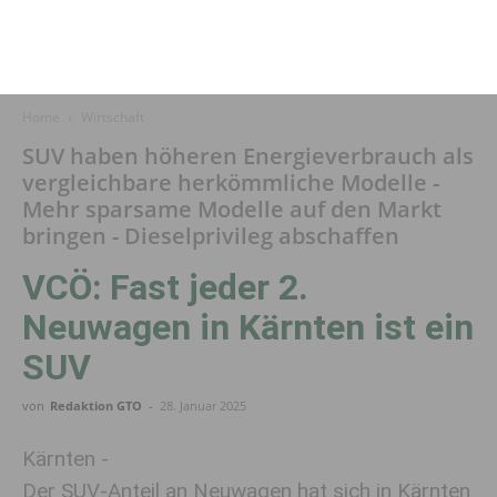
Home
Wirtschaft
SUV haben höheren Energieverbrauch als
vergleichbare herkömmliche Modelle -
Mehr sparsame Modelle auf den Markt
bringen - Dieselprivileg abschaffen
VCÖ: Fast jeder 2.
Neuwagen in Kärnten ist ein
SUV
von
Redaktion GTO
-
28. Januar 2025
Kärnten -
Der SUV-Anteil an Neuwagen hat sich in Kärnten