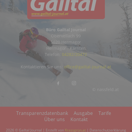
Büro Gailtal Journal
Obervellach 99
9620 Hermagor
Hermagor - Kärnten
Telefon:
04282/20472
Kontaktieren Sie uns:
office@gailtal-journal.at
© nassfeld.at
Transparenzdatenbank
Ausgabe
Tarife
Über uns
Kontakt
2026 © Gailtal Journal | Erstellt von
Krassgrün.at
|
Datenschutzerklärung