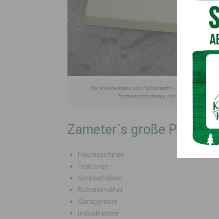
Forstseilwinden von Holzknecht – für höchste Ans
Totmannschaltung, mit verschiedenem Z
Zameter´s große Produkt
Heumaschinen
Traktoren
Schneefräsen
Robotermäher
Garagentore
Industrietore