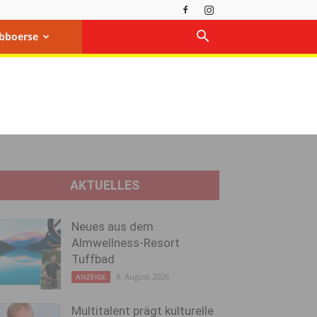
bboerse
AKTUELLES
Neues aus dem
Almwellness-Resort
Tuffbad
8. August 2026
ANZEIGE
Multitalent prägt kulturelle