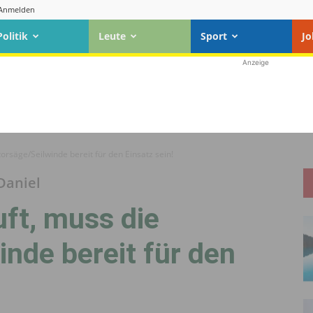
Anmelden
Politik
Leute
Sport
Jo
Anzeige
rsäge/Seilwinde bereit für den Einsatz sein!
Daniel
ft, muss die
nde bereit für den