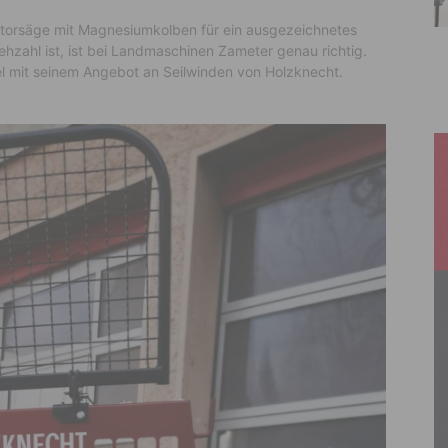
otorsäge mit Magnesiumkolben für ein ausgezeichnetes
hzahl ist, ist bei Landmaschinen Zameter genau richtig.
iel mit seinem Angebot an Seilwinden von Holzknecht.