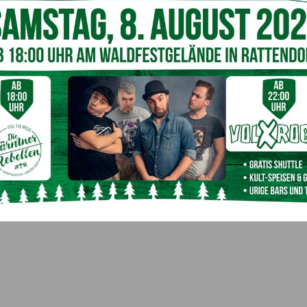
prüche: Extrem geringes Eigengewicht durch Stahlqualität ST 52,
ubehör und Kipp Stopp bei allen E-Winden (c) Zameter
palette