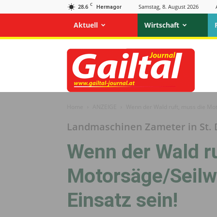
C
28.6
Samstag, 8. August 2026
Hermagor
Aktuell
Wirtschaft
Gailtal
Journal
Home
ANZEIGE
Wenn der Wald ruft, muss die Moto
Landmaschinen Zameter in St. 
Wenn der Wald ru
Motorsäge/Seilwi
Einsatz sein!