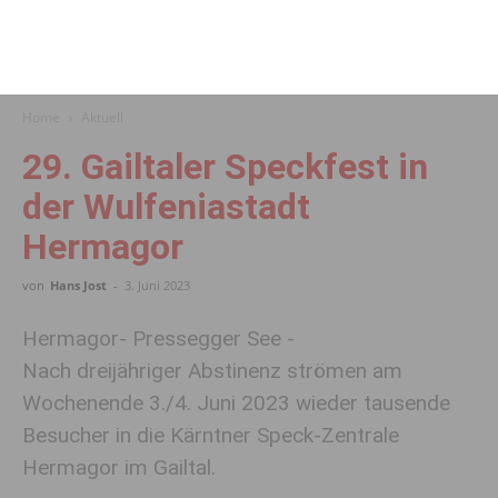
Home
Aktuell
29. Gailtaler Speckfest in
der Wulfeniastadt
Hermagor
von
Hans Jost
-
3. Juni 2023
Hermagor- Pressegger See -
Nach dreijähriger Abstinenz strömen am
Wochenende 3./4. Juni 2023 wieder tausende
Besucher in die Kärntner Speck-Zentrale
Hermagor im Gailtal.