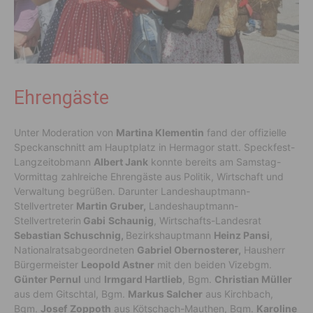
Ehrengäste
Unter Moderation von
Martina Klementin
fand der offizielle
Speckanschnitt am Hauptplatz in Hermagor statt. Speckfest-
Langzeitobmann
Albert Jank
konnte bereits am Samstag-
Vormittag zahlreiche Ehrengäste aus Politik, Wirtschaft und
Verwaltung begrüßen. Darunter Landeshauptmann-
Stellvertreter
Martin Gruber,
Landeshauptmann-
Stellvertreterin
Gabi
Schaunig
, Wirtschafts-Landesrat
Sebastian Schuschnig,
Bezirkshauptmann
Heinz Pansi
,
Nationalratsabgeordneten
Gabriel Obernosterer,
Hausherr
Bürgermeister
Leopold Astner
mit den beiden Vizebgm.
Günter Pernul
und
Irmgard Hartlieb
, Bgm.
Christian Müller
aus dem Gitschtal, Bgm.
Markus Salcher
aus Kirchbach,
Bgm.
Josef
Zoppoth
aus Kötschach-Mauthen, Bgm.
Karoline