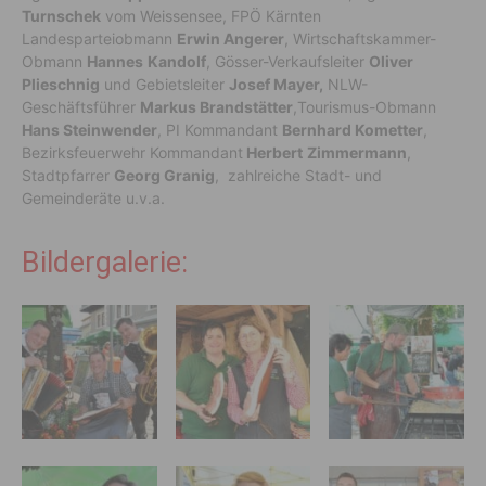
Turnschek
vom Weissensee, FPÖ Kärnten
Landesparteiobmann
Erwin Angerer
, Wirtschaftskammer-
Obmann
Hannes
Kandolf
, Gösser-Verkaufsleiter
Oliver
Plieschnig
und Gebietsleiter
Josef Mayer,
NLW-
Geschäftsführer
Markus Brandstätter
,Tourismus-Obmann
Hans Steinwender
, PI Kommandant
Bernhard Kometter
,
Bezirksfeuerwehr Kommandant
Herbert
Zimmermann
,
Stadtpfarrer
Georg Granig
, zahlreiche Stadt- und
Gemeinderäte u.v.a.
Bildergalerie: