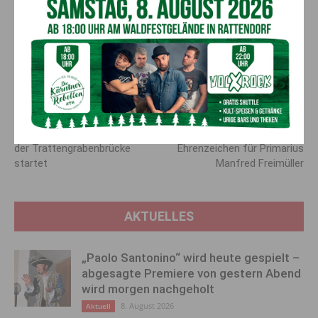
Slowenien, Estland, der Russischen Föderation, aus
Deutschland, den Niederlanden, aus Ägypten, Afghanistan,
dem Iran, aus Rumänien, Serbien, Mexiko und aus Indien. Die
Gelöbnisformel wurde von Unterabteilungsleiter Gerhard
Jesernig verlesen.
Vorheriger Artikel
Nächster Artikel
B111 Gailtal Straße: Neubau
Großes Goldenes
der Trattengrabenbrücke
Ehrenzeichen für Primarius
startet
Manfred Freimüller
AKTUELLES
„Paolo Santonino“ wird heute gespielt –
abgesagte Premiere von gestern Abend
wird morgen nachgeholt
8. August 2026
Aktuell