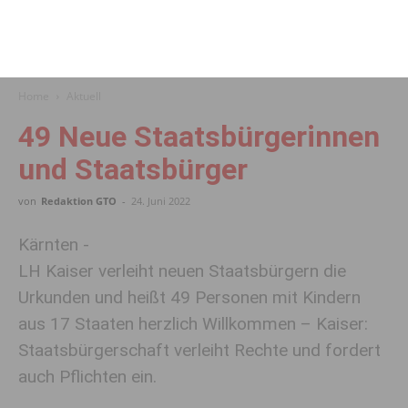
Home
Aktuell
49 Neue Staatsbürgerinnen
und Staatsbürger
von
Redaktion GTO
-
24. Juni 2022
Kärnten -
LH Kaiser verleiht neuen Staatsbürgern die
Urkunden und heißt 49 Personen mit Kindern
aus 17 Staaten herzlich Willkommen – Kaiser:
Staatsbürgerschaft verleiht Rechte und fordert
auch Pflichten ein.