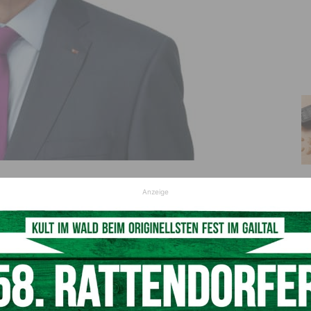
 Klauseln der Ticket-Plattform viagogo für gesetzwidrig
Anzeige
© AK_Jost&Bayer
lattform für den Kauf- und Verkauf von Tickets für Sport-
über die Plattform Tickets kaufen und verkaufen. 42
gen wurden vom OGH als rechtswidrig erklärt. Das Urteil
 VKI in Gang gesetzten Verfahren, konnte das Unternehmen