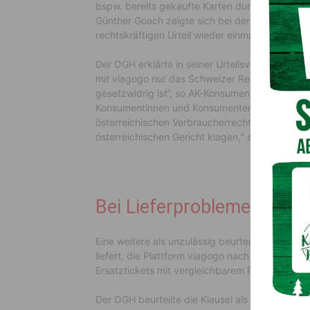
bspw. bereits gekaufte Karten durch andere – 
Günther Goach zeigte sich bei der Urteilsverkü
rechtskräftigen Urteil wieder einmal gesiegt 
Der OGH erklärte in seiner Urteilsverkündung be
mit viagogo nur das Schweizer Recht gelte und 
gesetzwidrig ist“, so AK-Konsumentenschützer 
Konsumentinnen und Konsumenten in Österreich
österreichischen Verbraucherrechts entzogen w
österreichischen Gericht klagen,“ so Dr. Beate 
Bei Lieferproblemen ande
Eine weitere als unzulässig beurteilte Klausel s
liefert, die Plattform viagogo nach eigenem E
Ersatztickets mit vergleichbarem Preis anbietet
Der OGH beurteilte die Klausel als unzulässig.