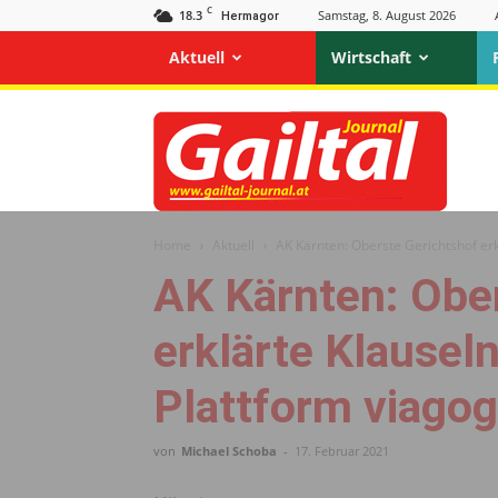
C
18.3
Samstag, 8. August 2026
Hermagor
Aktuell
Wirtschaft
Gailtal
Journal
Home
Aktuell
AK Kärnten: Oberste Gerichtshof erk
AK Kärnten: Obe
erklärte Klauseln
Plattform viagog
von
Michael Schoba
-
17. Februar 2021