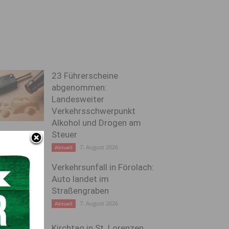
23 Führerscheine
abgenommen:
Landesweiter
Verkehrsschwerpunkt
Alkohol und Drogen am
Steuer
7. August 2026
Aktuell
Verkehrsunfall in Förolach:
Auto landet im
Straßengraben
7. August 2026
Aktuell
Kirchtag in St. Lorenzen