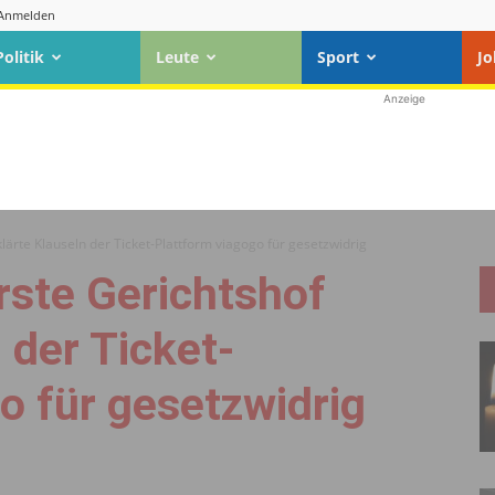
Anmelden
Politik
Leute
Sport
Jo
Anzeige
lärte Klauseln der Ticket-Plattform viagogo für gesetzwidrig
rste Gerichtshof
 der Ticket-
o für gesetzwidrig