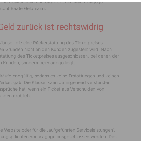
urückzubekommen und das nicht nur, wenn viagogo
betont Beate Gelbmann.
Geld zurück ist rechtswidrig
Klausel, die eine Rückerstattung des Ticketpreises
hen Gründen nicht an den Kunden zugestellt wird. Nach
Erstattung des Ticketpreises ausgeschlossen, bei denen der
im Kunden, sondern bei viagogo liegt.
äufe endgültig, sodass es keine Erstattungen und keinen
i Verlust gab. Die Klausel kann dahingehend verstanden
nsprüche hat, wenn ein Ticket aus Verschulden von
unden gröblich.
 Website oder für die „aufgeführten Serviceleistungen“.
eistungspflichten von viagogo ausgeschlossen werden. Dies