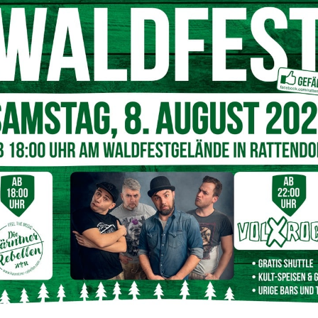
auch minderwertigere – Tickets ersetzen. AK-Präsident
ndung des OGH erfreut: „Die Gerechtigkeit hat mit diesem
und den Schutz der Konsumentenrechte gewahrt“.
i einer weiteren Klausel, dass „nach dem für die Verträge
die Gerichte der Schweiz zuständig seien, diese Klausel
Herwig Höfferer. „Wenn ein Unternehmer gezielt
 anspricht, kann diesen nicht der Schutz des
erden und sie können im Streitfall auch vor einem
Gelbmann, Leiterin der Abteilung Klagen im VKI.
re Tickets
ah vor, dass falls der Verkäufer die gekauften Tickets nicht
rmessen entscheiden darf, ob sie dem Verbraucher
 oder den Ticketpreis zurückzahlt.
 „Kundinnen und Kunden müssen in einem solchen Fall die