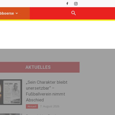
bboerse
AKTUELLES
„Sein Charakter bleibt
unersetzbar“ –
Fußballverein nimmt
Abschied
7. August 2026
Aktuell