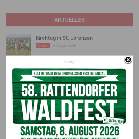
AKTUELLES
Kirchtag in St. Lorenzen
6. August 2026
Aktuell
Anzeige
50 Liter Kraftstoff ausgetreten:
Feuerwehreinsatz in Möderndorf
5. August 2026
Aktuell
Großeinsatz in Arnoldstein:
Grenzüberschreitende Suchaktion nach
Schweizer (67)
5. August 2026
Aktuell
Anzeige