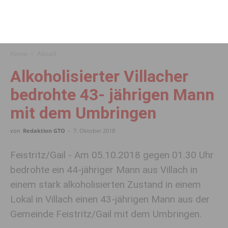
Home
Aktuell
Alkoholisierter Villacher
bedrohte 43- jährigen Mann
mit dem Umbringen
von
Redaktion GTO
-
7. Oktober 2018
Feistritz/Gail - Am 05.10.2018 gegen 01.30 Uhr
bedrohte ein 44-jähriger Mann aus Villach in
einem stark alkoholisierten Zustand in einem
Lokal in Villach einen 43-jährigen Mann aus der
Gemeinde Feistritz/Gail mit dem Umbringen.