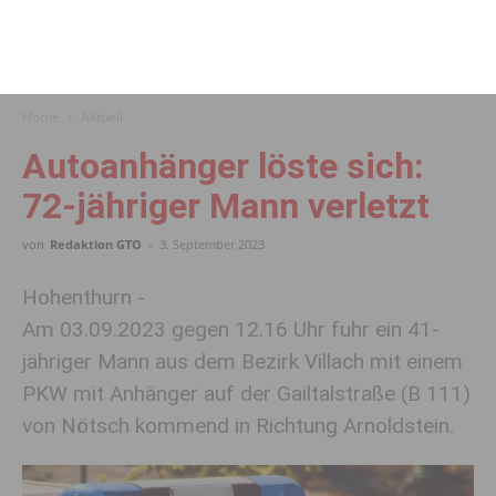
Home
Aktuell
Autoanhänger löste sich:
72-jähriger Mann verletzt
von
Redaktion GTO
-
3. September 2023
Hohenthurn -
Am 03.09.2023 gegen 12.16 Uhr fuhr ein 41-
jähriger Mann aus dem Bezirk Villach mit einem
PKW mit Anhänger auf der Gailtalstraße (B 111)
von Nötsch kommend in Richtung Arnoldstein.