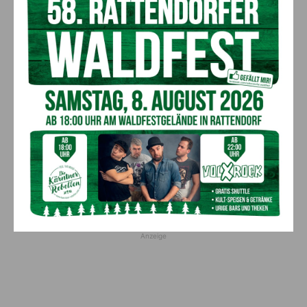
„Paolo Santonino“ wird heute gespielt –
abgesagte Premiere von gestern Abend
wird morgen nachgeholt
8. August 2026
Aktuell
„Sein Charakter bleibt unersetzbar“ –
Fußballverein nimmt Abschied
7. August 2026
Aktuell
Bargeld im Bankomaten vergessen –
Polizei bittet um Hinweise
7. August 2026
Aktuell
Anzeige