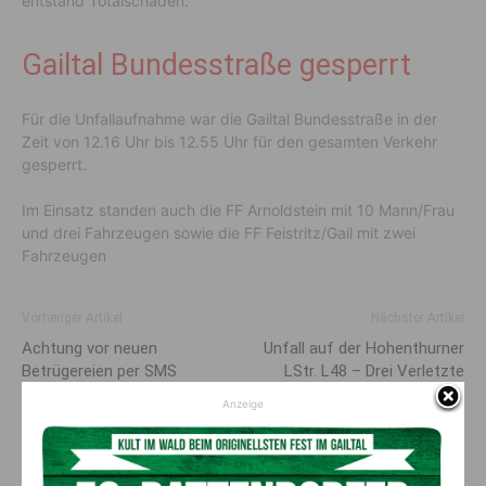
entstand Totalschaden.
Gailtal Bundesstraße gesperrt
Für die Unfallaufnahme war die Gailtal Bundesstraße in der
Zeit von 12.16 Uhr bis 12.55 Uhr für den gesamten Verkehr
gesperrt.
Im Einsatz standen auch die FF Arnoldstein mit 10 Mann/Frau
und drei Fahrzeugen sowie die FF Feistritz/Gail mit zwei
Fahrzeugen
Vorheriger Artikel
Nächster Artikel
Achtung vor neuen
Unfall auf der Hohenthurner
Betrügereien per SMS
LStr. L48 – Drei Verletzte
Anzeige
AKTUELLES