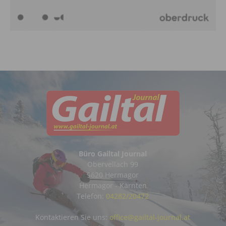
Büro Gailtal Journal
Obervellach 99
9620 Hermagor
Hermagor - Kärnten
Telefon:
04282/20472
Kontaktieren Sie uns:
office@gailtal-journal.at