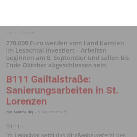
Home
Aktuell
270.000 Euro werden vom Land Kärnten
im Lesachtal investiert – Arbeiten
beginnen am 8. September und sollen bis
Ende Oktober abgeschlossen sein
B111 Gailtalstraße:
Sanierungsarbeiten in St.
Lorenzen
von
Sabrina Dej
-
5. September 2025
B111 -
Im Lesachtal setzt das Straßenbaureferat des