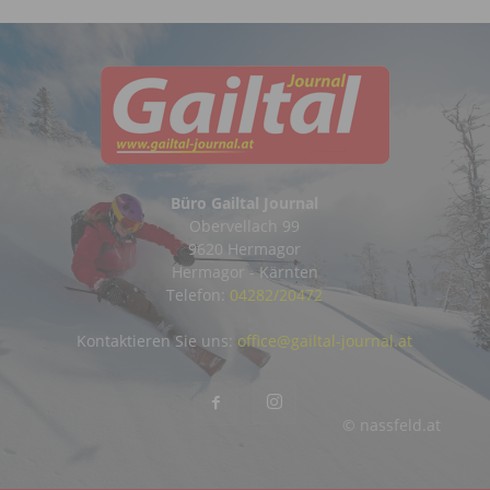
Büro Gailtal Journal
Obervellach 99
9620 Hermagor
Hermagor - Kärnten
Telefon:
04282/20472
Kontaktieren Sie uns:
office@gailtal-journal.at
© nassfeld.at