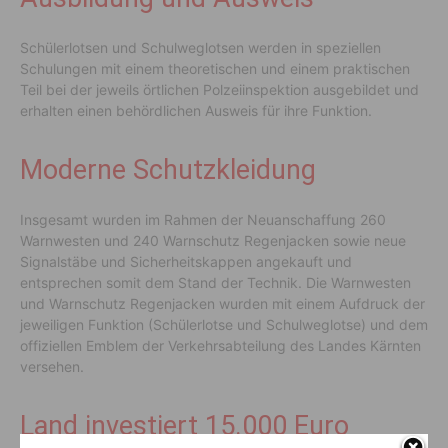
Schülerlotsen und Schulweglotsen werden in speziellen
Schulungen mit einem theoretischen und einem praktischen
Teil bei der jeweils örtlichen Polzeiinspektion ausgebildet und
erhalten einen behördlichen Ausweis für ihre Funktion.
Moderne Schutzkleidung
Insgesamt wurden im Rahmen der Neuanschaffung 260
Warnwesten und 240 Warnschutz Regenjacken sowie neue
Signalstäbe und Sicherheitskappen angekauft und
entsprechen somit dem Stand der Technik. Die Warnwesten
und Warnschutz Regenjacken wurden mit einem Aufdruck der
jeweiligen Funktion (Schülerlotse und Schulweglotse) und dem
offiziellen Emblem der Verkehrsabteilung des Landes Kärnten
versehen.
Land investiert 15.000 Euro