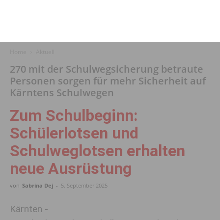
Home
Aktuell
270 mit der Schulwegsicherung betraute
Personen sorgen für mehr Sicherheit auf
Kärntens Schulwegen
Zum Schulbeginn:
Schülerlotsen und
Schulweglotsen erhalten
neue Ausrüstung
von
Sabrina Dej
-
5. September 2025
Kärnten -