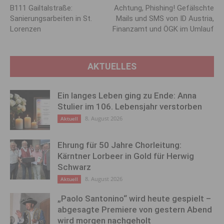
B111 Gailtalstraße:
Achtung, Phishing! Gefälschte
Sanierungsarbeiten in St.
Mails und SMS von ID Austria,
Lorenzen
Finanzamt und ÖGK im Umlauf
AKTUELLES
Ein langes Leben ging zu Ende: Anna
Stulier im 106. Lebensjahr verstorben
8. August 2026
Aktuell
Ehrung für 50 Jahre Chorleitung:
Kärntner Lorbeer in Gold für Herwig
Schwarz
8. August 2026
Aktuell
„Paolo Santonino“ wird heute gespielt –
abgesagte Premiere von gestern Abend
wird morgen nachgeholt