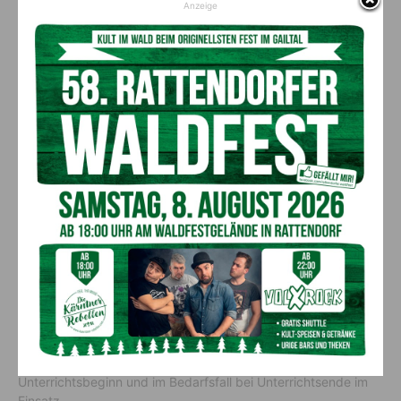
Anzeige
„Insgesamt investieren wir in diese Aktion, die massiv zur
Erhöhung der Verkehrssicherheit auf dem Schulweg beiträgt,
15.000 Euro in den Neukauf der Ausrüstung“, so Landesrat
Schuschnig
.
Schulwegsicherung reduziert
Unfälle deutlich
Laut Chefinspektor
Alfred Rauscher
, der seitens der
Landesverkehrsabteilung für die Schülerlotsen und
Schulweglotsen Aktion zuständig ist, wird somit ein wichtiger
Beitrag zu mehr Verkehrssicherheit auf dem Weg zur Schule
und wieder auf dem Heimweg geleistet. Die Zahl der
verletzten Kinder auf dem Schulweg konnte beispielsweise im
letzten Jahr in Kärnten von 60 (2023/24) auf 31 (2024/25)
reduziert werden. Mit der Schulwegsicherung betraute
Personen sind hauptsächlich in den Morgenstunden vor
Unterrichtsbeginn und im Bedarfsfall bei Unterrichtsende im
Einsatz.