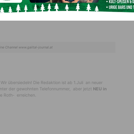
ine Channel www.gailtal-journal.at
 Wir übersiedeln! Die Redaktion ist ab 1.Juli an neuer
unter der gewohnten Telefonnummer, aber jetzt
NEU
in
e Roth- erreichen.