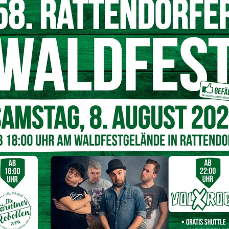
 nach Arnoldstein, dem Weissensee sowie Bad Bleiberg und
ww.gailtal-journal.at. Eine kleine Erfolgsstory, auf die jeder
ine, und siehe da – es wächst! Laut Messung Google
tzer unsere Seite, halten 154.700 Sitzungen ab und
net. Die Website bekam übrigens im Herbst 2018 ein neues
ün in Villach mit
David Pirker
und seinem Team – seitdem
ng, auf dem neuesten technischen Stand. Aber wir haben uns
ebürtigen Gailtalerin Mag.
Yvonne Schmid-Berger
an der
Bereich ausgebaut. Die Beteiligung an der Newsplattform
esen, da lokale Informationen nunmehr noch stärker digital
700.000 Endgeräten im Monat ist die Newsplattform zu
.