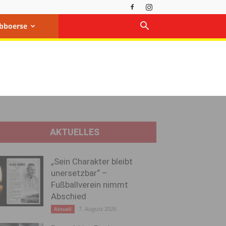
bboerse
AKTUELLES
„Sein Charakter bleibt
unersetzbar“ –
Fußballverein nimmt
Abschied
7. August 2026
Aktuell