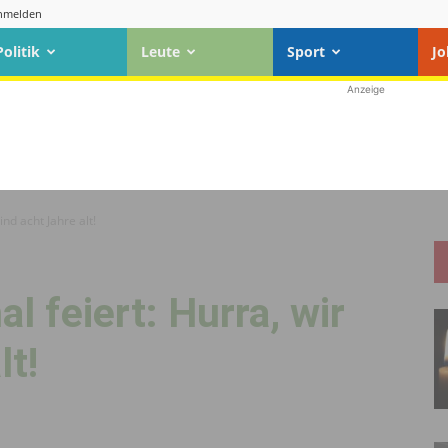
nmelden
Politik
Leute
Sport
Jo
Anzeige
ind acht Jahre alt!
al feiert: Hurra, wir
lt!