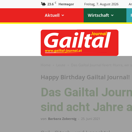
C
23.6
Freitag, 7. August 2026
A
Hermagor
Aktuell
Wirtschaft
Gailtal
Journal
Home
Leute
Das Gailtal Journal feiert: Hurra, wir s
Happy Birthday Gailtal Journal!
Das Gailtal Journ
sind acht Jahre a
von
Barbara Zobernig
-
25. Juni 2021