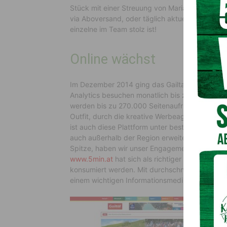
Stück mit einer Streuung von Maria Luggau bis
via Aboversand, oder täglich aktuell online auf w
einzelne im Team stolz ist!
Online wächst
Im Dezember 2014 ging das Gailtal Journal Onl
Analytics besuchen monatlich bis zu 53.800 Nu
werden bis zu 270.000 Seitenaufrufe verzeich
Outfit, durch die kreative Werbeagentur Krassgr
ist auch diese Plattform unter bester Betreuu
auch außerhalb der Region erweitert: Mit der g
Spitze, haben wir unser Engagement im Online-
www.5min.at
hat sich als richtiger Schritt erwi
konsumiert werden. Mit durchschnittlich über 
einem wichtigen Informationsmedium geworden