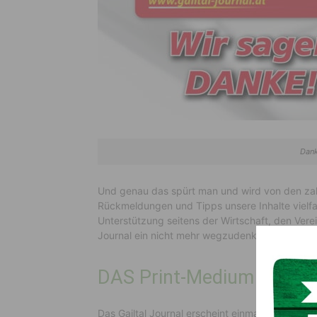
Dank
Und genau das spürt man und wird von den zahl
Rückmeldungen und Tipps unsere Inhalte vielf
Unterstützung seitens der Wirtschaft, den Verei
Journal ein nicht mehr wegzudenkender Bauste
DAS Print-Medium im Gail-
Das Gailtal Journal erscheint einmal monatlich