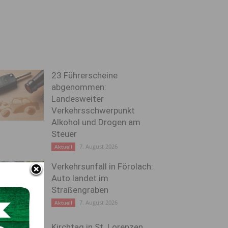
23 Führerscheine
abgenommen:
Landesweiter
Verkehrsschwerpunkt
Alkohol und Drogen am
Steuer
7. August 2026
Aktuell
Verkehrsunfall in Förolach:
Auto landet im
Straßengraben
7. August 2026
Aktuell
Kirchtag in St. Lorenzen