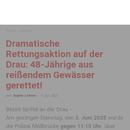
Home
Aktuell
Dramatische
Rettungsaktion auf der
Drau: 48-Jährige aus
reißendem Gewässer
gerettet!
von
Sophie Leitner
-
4. Juni 2025
Bezirk Spittal an der Drau -
Am gestrigen Dienstag, den
3. Juni 2025
wurde
die Polizei Möllbrücke
gegen 11:15 Uhr
über