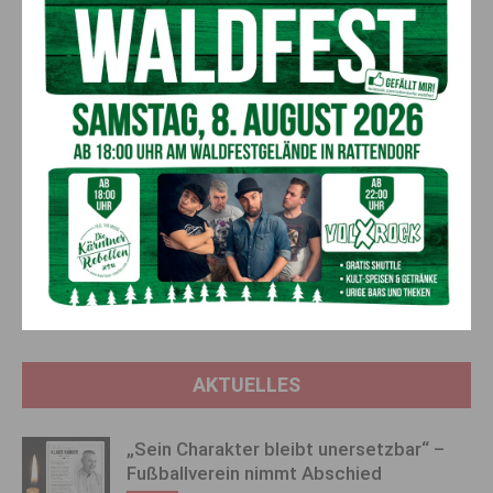
Sichtkontakt mit der 48-Jährigen aufgenommen werden.
Trotz
mehrerer missglückter Rettungsversuche
gelang es
der
Freiwilligen Feuerwehr Möllbrücke
schließlich
gegen
11:50 Uhr,
die Frau in der
Lendorfer Au
aus dem Wasser zu
ziehen. Die
stark unterkühlte und geschwächte Frau
wurde
vor Ort von Rettungskräften versorgt und anschließend ins
Krankenhaus Spittal/Drau
gebracht.
Vorheriger Artikel
Nächster Artikel
Prozessstart nach tödlichem
Für Papa nur das Beste:
Schuss in Spittaler Kaserne:
Süßigkeiten und gemeinsame
Staatsanwaltschaft schließt
Zeit erobern die Herzen zum
auf Tötungsvorsatz
Vatertag!
AKTUELLES
„Sein Charakter bleibt unersetzbar“ –
Fußballverein nimmt Abschied