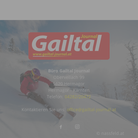
Büro Gailtal Journal
Obervellach 99
9620 Hermagor
Hermagor - Kärnten
Telefon:
04282/20472
Kontaktieren Sie uns:
office@gailtal-journal.at
© nassfeld.at