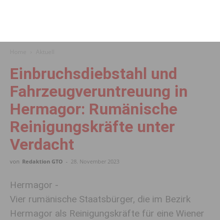
Home
Aktuell
Einbruchsdiebstahl und
Fahrzeugveruntreuung in
Hermagor: Rumänische
Reinigungskräfte unter
Verdacht
von
Redaktion GTO
-
28. November 2023
Hermagor -
Vier rumänische Staatsbürger, die im Bezirk
Hermagor als Reinigungskräfte für eine Wiener