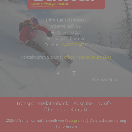
Büro Gailtal Journal
Obervellach 99
9620 Hermagor
Hermagor - Kärnten
Telefon:
04282/20472
Kontaktieren Sie uns:
office@gailtal-journal.at
© nassfeld.at
Transparenzdatenbank
Ausgabe
Tarife
Über uns
Kontakt
2026 © Gailtal Journal | Erstellt von
Krassgrün.at
|
Datenschutzerklärung
|
Impressum