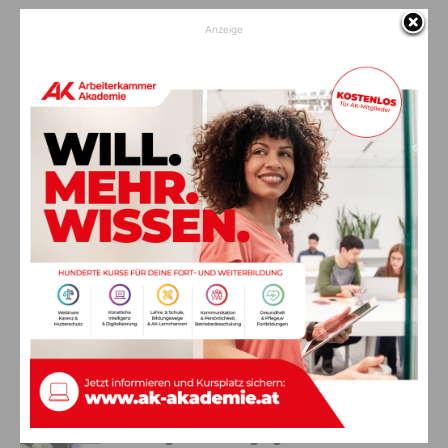
Vorheriger Artikel
Nächster Artikel
Anzeige
Sirenenalarm:
Änderung
Nebengebäudebrand in der
Geringfügigkeitsgrenze: So viel
Nähe des Reißkofelbades
darf man verdienen..
AKTUELLES
Glaube ans große Geld wird zum
Albtraum: Pensionist (71) verliert
sechsstelligen Betrag
10. August 2026
Aktuell
Alkotest positiv: 36-Jährige kommt in
Nötsch von Straße ab – verletzt ins
Krankenhaus
10. August 2026
Aktuell
Ein langes Leben ging zu Ende: Anna