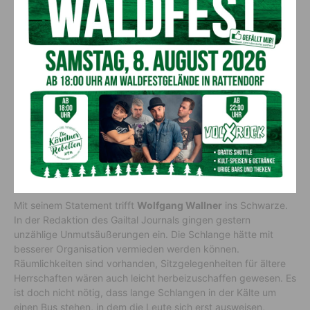
Viele Beschwerden
Mit seinem Statement trifft
Wolfgang Wallner
ins Schwarze.
In der Redaktion des Gailtal Journals gingen gestern
unzählige Unmutsäußerungen ein. Die Schlange hätte mit
besserer Organisation vermieden werden können.
Räumlichkeiten sind vorhanden, Sitzgelegenheiten für ältere
Herrschaften wären auch leicht herbeizuschaffen gewesen. Es
ist doch nicht nötig, dass lange Schlangen in der Kälte um
einen Bus stehen, in dem die Leute sich erst ausweisen,