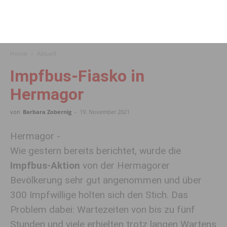
Home
Aktuell
Impfbus-Fiasko in
Hermagor
von
Barbara Zobernig
-
19. November 2021
Hermagor -
Wie gestern bereits berichtet, wurde die
Impfbus-Aktion
von der Hermagorer
Bevölkerung sehr gut angenommen und über
300 Impfwillige holten sich den Stich. Das
Problem dabei: Wartezeiten von bis zu fünf
Stunden und viele erhielten trotz langen Wartens