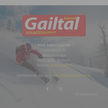
Büro Gailtal Journal
Obervellach 99
9620 Hermagor
Hermagor - Kärnten
Telefon:
04282/20472
Kontaktieren Sie uns:
office@gailtal-journal.at
© nassfeld.at