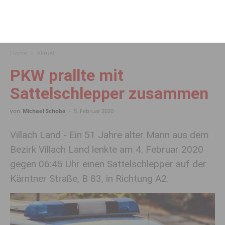
Home
Aktuell
PKW prallte mit
Sattelschlepper zusammen
von
Michael Schoba
-
5. Februar 2020
Villach Land - Ein 51 Jahre alter Mann aus dem
Bezirk Villach Land lenkte am 4. Februar 2020
gegen 06:45 Uhr einen Sattelschlepper auf der
Kärntner Straße, B 83, in Richtung A2.