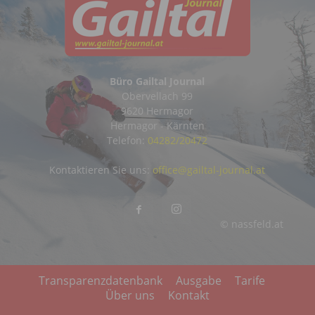
Büro Gailtal Journal
Obervellach 99
9620 Hermagor
Hermagor - Kärnten
Telefon:
04282/20472
Kontaktieren Sie uns:
office@gailtal-journal.at
© nassfeld.at
Transparenzdatenbank
Ausgabe
Tarife
Über uns
Kontakt