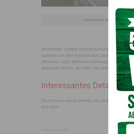
Diese kleine, weisse Kamera li
Mitnichten: Unsere Nachforschungen bei Polize
sondern um eine Kamera des Landes handelt, die
Verkehrs- oder Wetterverhältnisse am Gailtal-
jederzeit nützen, sie kann von jedermann eing
Interessantes Detail:
Die Kamera wurde bereits vor einigen Jahren dort
erst jetzt.
Vorheriger Artikel