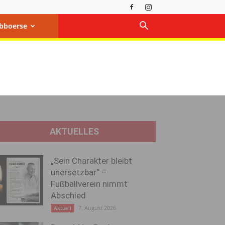
bboerse
AKTUELLES
„Sein Charakter bleibt
unersetzbar“ –
Fußballverein nimmt
Abschied
7. August 2026
Aktuell