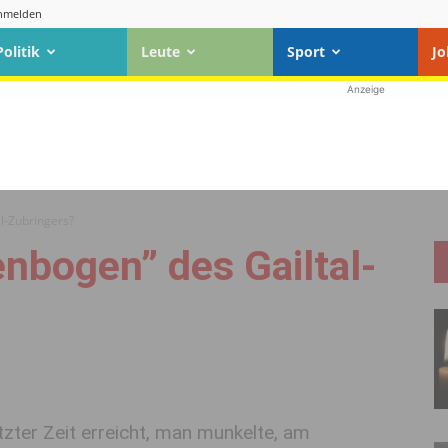
nmelden
Politik
Leute
Sport
Jo
Anzeige
l-Zubringers?
nbogen” des Gailtal-
tzter Zeit erreicht, man munkelte, am