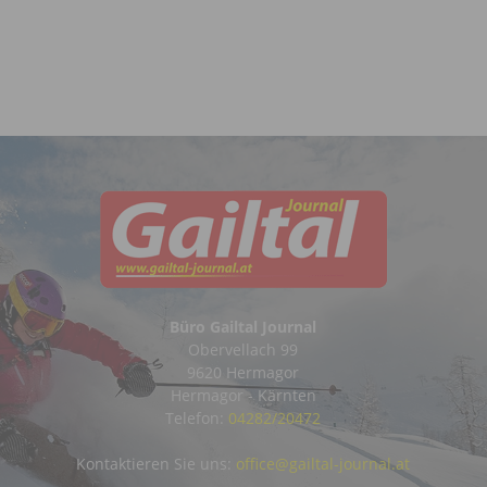
Büro Gailtal Journal
Obervellach 99
9620 Hermagor
Hermagor - Kärnten
Telefon:
04282/20472
Kontaktieren Sie uns:
office@gailtal-journal.at