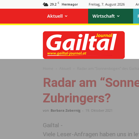
C
29.2
Freitag, 7. August 2026
A
Hermagor
Aktuell
Wirtschaft
Gailtal
Journal
Home
Aktuell
Radar am “Sonnenbogen” des Gailta
Radar am “Sonne
Zubringers?
von
Barbara Zobernig
-
19. Oktober 2021
Gailtal -
Viele Leser-Anfragen haben uns in le