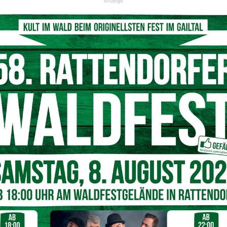
Anzeige
nks oben am "Sonnenbogen" sorgte für Aufsehen
© 5min.at
i und Land ergaben, dass es sich nicht um ein Radargerät,
 die Straßenverhältnisse darstellt. Wer sich über die
Zubringer informieren möchte, kann diese
Webcam (Nr. 6)
esehen werden.
 installiert, aufgefallen ist sie den Autofahrern offenbar
Nächster Artikel