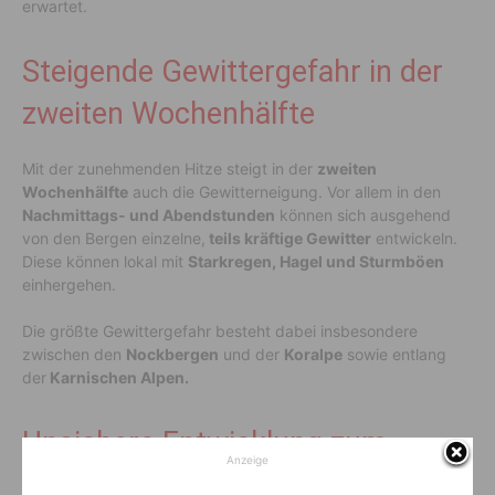
erwartet.
Steigende Gewittergefahr in der
zweiten Wochenhälfte
Mit der zunehmenden Hitze steigt in der
zweiten
Wochenhälfte
auch die Gewitterneigung. Vor allem in den
Nachmittags- und Abendstunden
können sich ausgehend
von den Bergen einzelne,
teils kräftige Gewitter
entwickeln.
Diese können lokal mit
Starkregen, Hagel und Sturmböen
einhergehen.
Die größte Gewittergefahr besteht dabei insbesondere
zwischen den
Nockbergen
und der
Koralpe
sowie entlang
der
Karnischen Alpen.
Unsichere Entwicklung zum
Anzeige
Wochenverlauf