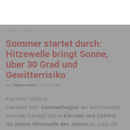
Home
Aktuell
Sommer startet durch:
Hitzewelle bringt Sonne,
über 30 Grad und
Gewitterrisiko
von
Sophie Leitner
-
15. Juni 2026
Kärnten/ Osttirol -
Passend zum
Sommerbeginn
am kommenden
Sonntag kündigt sich in
Kärnten und Osttirol
die
zweite Hitzewelle des Jahres
an. Laut der