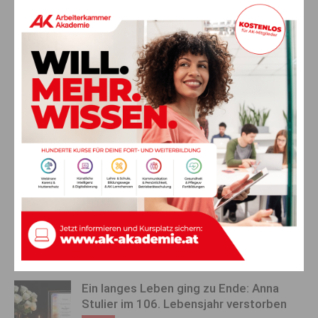
Wie lange die Hitzewelle letztlich anhält, ist derzeit noch
offen. Während einige Modellläufe zur Wochenmitte eine
leichte Abkühlung anzeigen, gehen andere von einer länger
anhaltenden heißen Wetterlage aus. Sicher ist jedoch, dass
die Temperaturen in der zweiten Wochenhälfte deutlich über
dem langjährigen Durchschnitt liegen werden.
Vorheriger Artikel
Nächster Artikel
Kärntner Autor Stefanie
Brand in
Moritsch – Von Kärnten nach
Altstoffsammelzentrum: 12-
Rosenheim
Tonnen-Container in Flammen
AKTUELLES
Ein langes Leben ging zu Ende: Anna
Stulier im 106. Lebensjahr verstorben