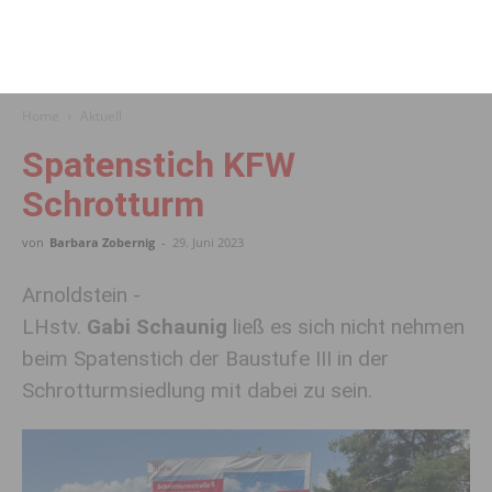
Home
Aktuell
Spatenstich KFW
Schrotturm
von
Barbara Zobernig
-
29. Juni 2023
Arnoldstein -
LHstv.
Gabi Schaunig
ließ es sich nicht nehmen
beim Spatenstich der Baustufe III in der
Schrotturmsiedlung mit dabei zu sein.