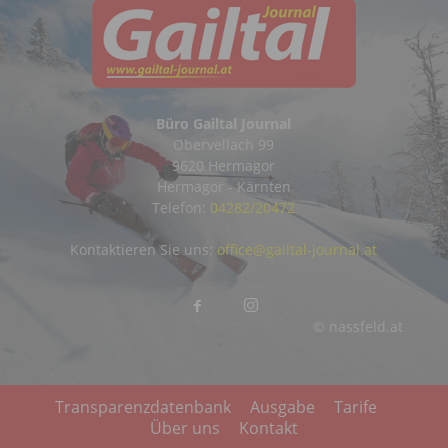
Büro Gailtal Journal
Obervellach 99
9620 Hermagor
Hermagor - Kärnten
Telefon:
04282/20472
Kontaktieren Sie uns:
office@gailtal-journal.at
© nassfeld.at
Transparenzdatenbank
Ausgabe
Tarife
Über uns
Kontakt