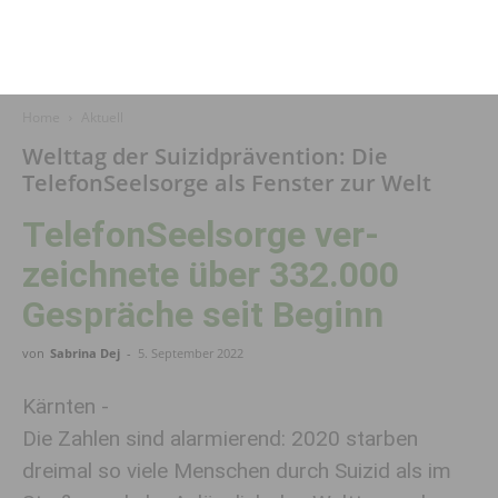
Home
Aktuell
Welttag der Suizidprävention: Die
TelefonSeelsorge als Fenster zur Welt
TelefonSeelsorge ver­
zeichnete über 332.000
Gespräche seit Beginn
von
Sabrina Dej
-
5. September 2022
Kärnten -
Die Zahlen sind alarmierend: 2020 starben
dreimal so viele Menschen durch Suizid als im