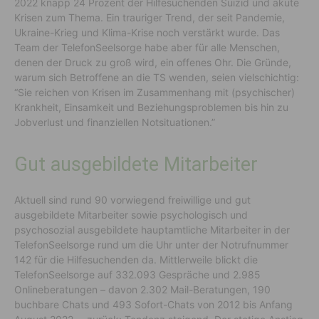
2022 knapp 24 Prozent der Hilfesuchenden Suizid und akute
Krisen zum Thema. Ein trauriger Trend, der seit Pandemie,
Ukraine-Krieg und Klima-Krise noch verstärkt wurde. Das
Team der TelefonSeelsorge habe aber für alle Menschen,
denen der Druck zu groß wird, ein offenes Ohr. Die Gründe,
warum sich Betroffene an die TS wenden, seien vielschichtig:
“Sie reichen von Krisen im Zusammenhang mit (psychischer)
Krankheit, Einsamkeit und Beziehungsproblemen bis hin zu
Jobverlust und finanziellen Notsituationen.”
Gut ausgebildete Mitarbeiter
Aktuell sind rund 90 vorwiegend freiwillige und gut
ausgebildete Mitarbeiter sowie psychologisch und
psychosozial ausgebildete hauptamtliche Mitarbeiter in der
TelefonSeelsorge rund um die Uhr unter der Notrufnummer
142 für die Hilfesuchenden da. Mittlerweile blickt die
TelefonSeelsorge auf 332.093 Gespräche und 2.985
Onlineberatungen – davon 2.302 Mail-Beratungen, 190
buchbare Chats und 493 Sofort-Chats von 2012 bis Anfang