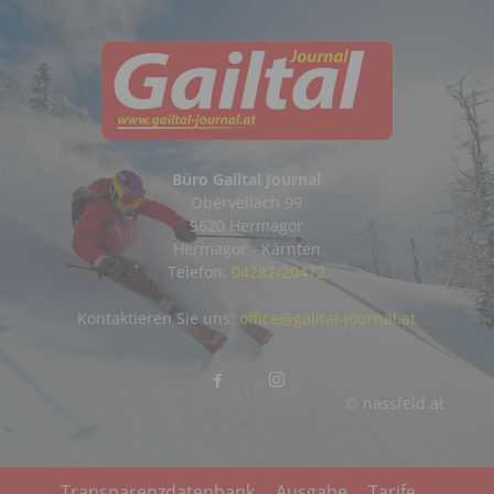
Büro Gailtal Journal
Obervellach 99
9620 Hermagor
Hermagor - Kärnten
Telefon:
04282/20472
Kontaktieren Sie uns:
office@gailtal-journal.at
© nassfeld.at
Transparenzdatenbank
Ausgabe
Tarife