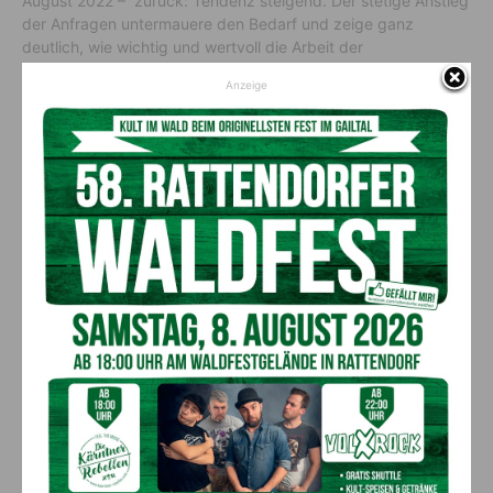
August 2022 – zurück: Tendenz steigend. Der stetige Anstieg
der Anfragen untermauere den Bedarf und zeige ganz
deutlich, wie wichtig und wertvoll die Arbeit der
TelefonSeelsorge Kärnten ist und auch in Zukunft sein wird.
Anzeige
Vor allem Jugendliche und junge Erwachsene bevorzugen die
digitale Beratung: Hier hatten
Hier gibt es Hilfe:
Telefonberatung unter der Notrufnummer
142
Chat- und Mailberatung:
Chat
Facebook
Instagram
Vorheriger Artikel
Nächster Artikel