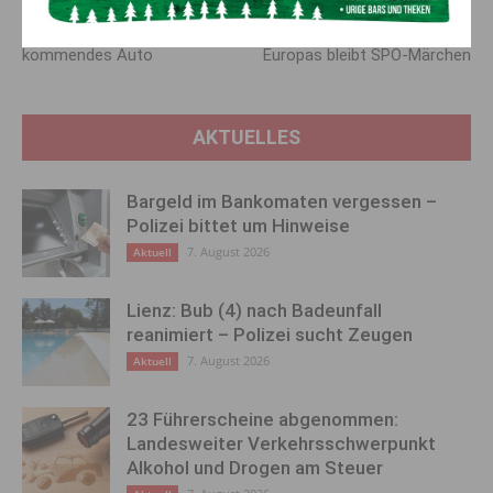
Schwerer Sturz: Motorrad­
Team Kärnten/Köfer: Kärnten
fahrer schlitterte in entgegen­
als kinderfreundlichstes Land
kommendes Auto
Europas bleibt SPÖ-Märchen
AKTUELLES
Bargeld im Bankomaten vergessen –
Polizei bittet um Hinweise
7. August 2026
Aktuell
Lienz: Bub (4) nach Badeunfall
reanimiert – Polizei sucht Zeugen
7. August 2026
Aktuell
23 Führerscheine abgenommen:
Landesweiter Verkehrsschwerpunkt
Alkohol und Drogen am Steuer