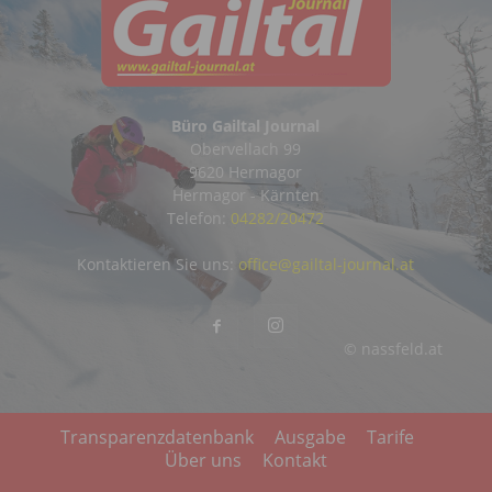
Büro Gailtal Journal
Obervellach 99
9620 Hermagor
Hermagor - Kärnten
Telefon:
04282/20472
Kontaktieren Sie uns:
office@gailtal-journal.at
© nassfeld.at
Transparenzdatenbank
Ausgabe
Tarife
Über uns
Kontakt