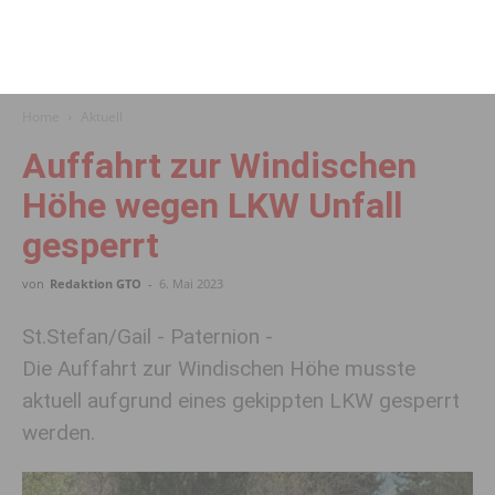
Home
Aktuell
Auffahrt zur Windischen
Höhe wegen LKW Unfall
gesperrt
von
Redaktion GTO
-
6. Mai 2023
St.Stefan/Gail - Paternion -
Die Auffahrt zur Windischen Höhe musste
aktuell aufgrund eines gekippten LKW gesperrt
werden.