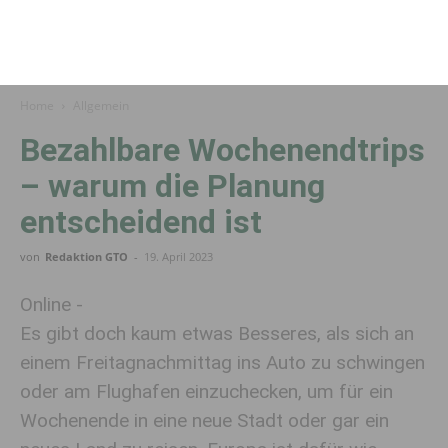
Home
Allgemein
Bezahlbare Wochenendtrips
– warum die Planung
entscheidend ist
von
Redaktion GTO
-
19. April 2023
Online -
Es gibt doch kaum etwas Besseres, als sich an
einem Freitagnachmittag ins Auto zu schwingen
oder am Flughafen einzuchecken, um für ein
Wochenende in eine neue Stadt oder gar ein