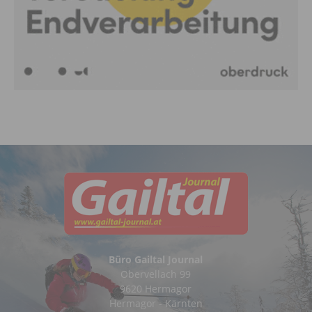
Büro Gailtal Journal
Obervellach 99
9620 Hermagor
Hermagor - Kärnten