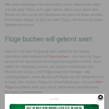
Wer einen günstigen Wochenendtrip plant, muss schlau sein
und ein paar Tricks auf Lager haben. Denn auch wenn das
Reisen an sich schon ein Abenteuer ist, kann es teuer werden.
Doch keine Sorge, es gibt ein paar Tipps, mit denen ihr euren
Geldbeutel schont.
Flüge buchen will gelernt sein!
Wenn ihr mit dem Flugzeug reist, solltet ihr am besten
dienstags oder mittwochs
Flüge buchen
– das sind die Tage,
an denen ihr die besten Schnäppchen ergattern könnt. Auch
solltet ihr frühzeitig buchen, am besten mindestens drei
Wochen im Voraus. Und Finger weg von Freitags- und
Sonntagsflügen, denn die sind oft teurer als ein Nobel-Brunch
in Paris. Der richtige Zeitpunkt entscheidet also, ob eure
Wien
Flüge
bezahlbar sind oder ob ihr dafür einen Großteil eures
Budgets verschwendet.
Anzeige
Und was ist mit der Unterkunft? Hostels und Airbnb-
Unterkünfte sind eure besten Freunde, wenn es darum geht,