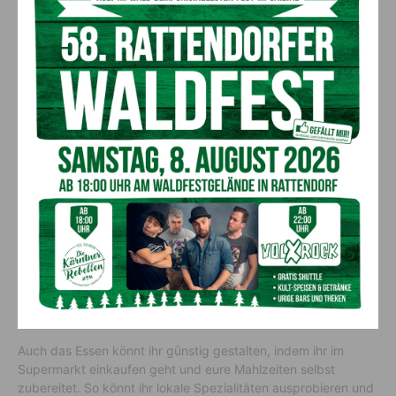
die Kosten niedrig zu halten. Hostels bieten oft günstige
Schlafsäle an, während Airbnb euch eine Möglichkeit gibt, wie
ein Einheimischer zu leben. Aber Vorsicht, nicht jede Airbnb-
Unterkunft ist gleich günstig, also kontrolliert im Voraus, ob ihr
wirklich eine gute Wahl trefft.
Informationen sind Gold wert!
Jetzt zu den Aktivitäten. Wenn ihr eine Stadt erkunden wollt,
ohne das Konto zu plündern, gibt es einige Dinge zu
beachten. Erstens, plant eure Aktivitäten im Voraus, um
Angebote und kostenlose Sehenswürdigkeiten
zu finden. Viele
Städte bieten kostenlose Stadtführungen an, bei denen ihr in
kurzer Zeit einen guten Überblick über die Stadt bekommt.
Und es gibt Museen und Galerien, die an bestimmten Tagen
oder Zeiten kostenlosen Eintritt bieten.
Auch das Essen könnt ihr günstig gestalten, indem ihr im
Supermarkt einkaufen geht und eure Mahlzeiten selbst
zubereitet. So könnt ihr lokale Spezialitäten ausprobieren und