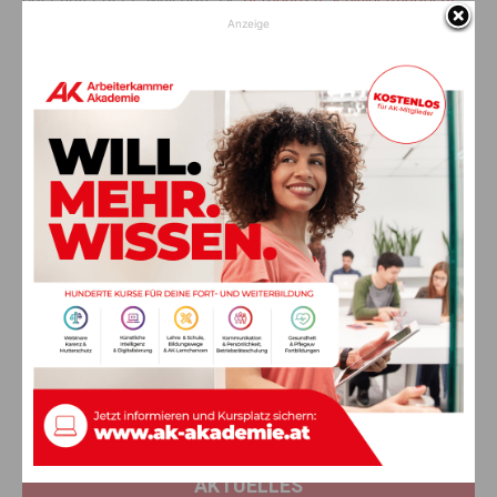
bis spätestens
24.02.2023
.
Anzeige
Für Fragen zur Einstufung und Entlohnung steht Ihnen der
Stadtamtsleiter Bernhard Resch unter der Telefonnummer
04282/2333-221 zur Verfügung.
Vorheriger Artikel
Nächster Artikel
Gerüchte­küche brodelt:
Im steilen Gelände: Zwei
Melissa Naschen­weng und
Kinder (10, 15) gerieten in
Christian Walder ein Paar?
Berg­not
AKTUELLES