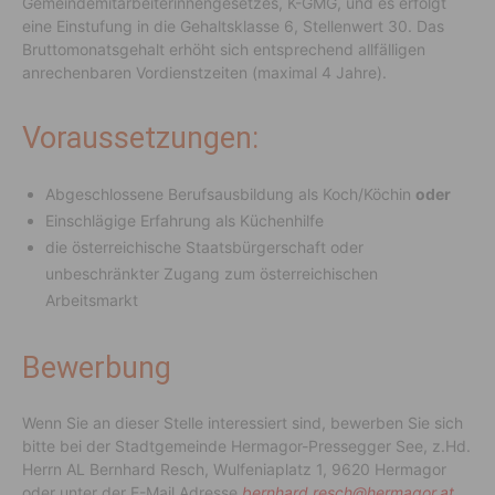
Gemeindemitarbeiterinnengesetzes, K-GMG, und es erfolgt
eine Einstufung in die Gehaltsklasse 6, Stellenwert 30. Das
Bruttomonatsgehalt erhöht sich entsprechend allfälligen
anrechenbaren Vordienstzeiten (maximal 4 Jahre).
Voraussetzungen:
Abgeschlossene Berufsausbildung als Koch/Köchin
oder
Einschlägige Erfahrung als Küchenhilfe
die österreichische Staatsbürgerschaft oder
unbeschränkter Zugang zum österreichischen
Arbeitsmarkt
Bewerbung
Wenn Sie an dieser Stelle interessiert sind, bewerben Sie sich
bitte bei der Stadtgemeinde Hermagor-Pressegger See, z.Hd.
Herrn AL Bernhard Resch, Wulfeniaplatz 1, 9620 Hermagor
oder unter der E-Mail Adresse
bernhard.resch@hermagor.at