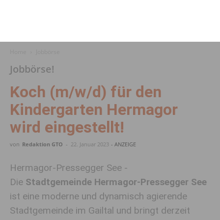
Home
Jobbörse
Jobbörse!
Koch (m/w/d) für den
Kindergarten Hermagor
wird eingestellt!
von
Redaktion GTO
-
22. Januar 2023
- ANZEIGE
Hermagor-Pressegger See -
Die
Stadt­ge­meinde Hermagor-Pres­segger See
ist eine moderne und dyna­misch agie­rende
Stadt­ge­meinde im Gailtal und bringt derzeit