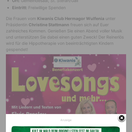
Ort:
Gemeindesaal, St. Stefan/Gail
Eintritt:
Freiwillige Spenden
Die Frauen vom
Kiwanis Club Hermagor Wulfenia
unter
Präsidentin
Christine Stattmann
freuen sich auf Euer
zahlreiches Kommen. Genießen Sie einen Abend voller Musik
und unterstützen Sie dabei einen guten Zweck! Der Reinerlös
wird für die Hippotherapie von beeinträchtigten Kindern
gespendet!
Anzeige