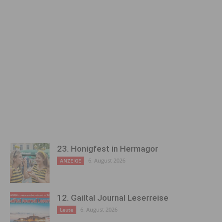
23. Honigfest in Hermagor
6. August 2026
ANZEIGE
12. Gailtal Journal Leserreise
6. August 2026
Leute