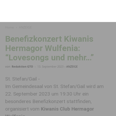
Home
ANZEIGE
Benefizkonzert Kiwanis
Hermagor Wulfenia:
“Lovesongs und mehr…”
von
Redaktion GTO
-
13. September 2023
- ANZEIGE
St. Stefan/Gail -
Im Gemeindesaal von St. Stefan/Gail wird am
22. September 2023 um 19:30 Uhr ein
besonderes Benefizkonzert stattfinden,
organisiert vom
Kiwanis Club Hermagor