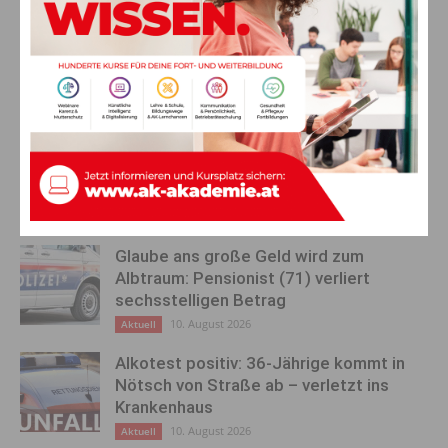
Vorheriger Artikel
Nächster Artikel
Kärntner Insolvenzstatistik:
Regionale Wirtschaft im
Keine Erholung in Sicht – Lage
Fokus: WKÖ-Präsidentin
bleibt angespannt
Schultz besucht Betriebe in
Oberkärnten
AKTUELLES
Glaube ans große Geld wird zum
Albtraum: Pensionist (71) verliert
sechsstelligen Betrag
10. August 2026
Aktuell
Alkotest positiv: 36-Jährige kommt in
Nötsch von Straße ab – verletzt ins
Krankenhaus
10. August 2026
Aktuell