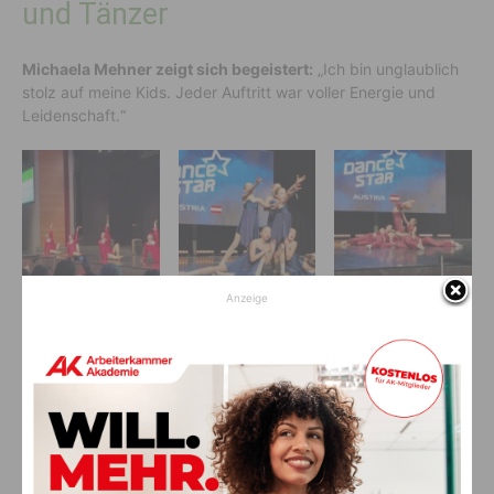
und Tänzer
Michaela Mehner zeigt sich begeistert:
„Ich bin unglaublich
stolz auf meine Kids. Jeder Auftritt war voller Energie und
Leidenschaft.“
Anzeige