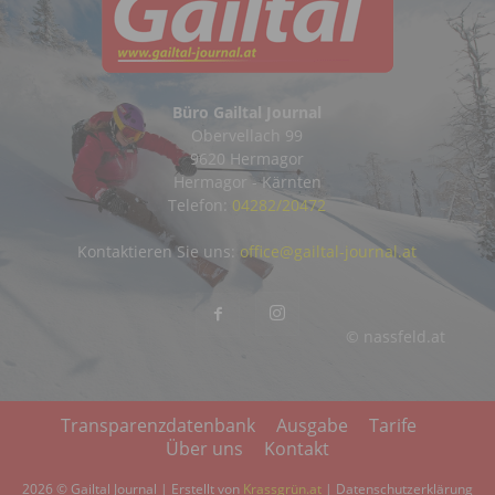
Büro Gailtal Journal
Obervellach 99
9620 Hermagor
Hermagor - Kärnten
Telefon:
04282/20472
Kontaktieren Sie uns:
office@gailtal-journal.at
© nassfeld.at
Transparenzdatenbank
Ausgabe
Tarife
Über uns
Kontakt
2026 © Gailtal Journal | Erstellt von
Krassgrün.at
|
Datenschutzerklärung