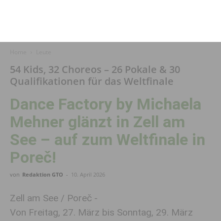
Home
Leute
54 Kids, 32 Choreos – 26 Pokale & 30
Qualifikationen für das Weltfinale
Dance Factory by Michaela
Mehner glänzt in Zell am
See – auf zum Weltfinale in
Poreč!
von
Redaktion GTO
-
10. April 2026
Zell am See / Poreč -
Von Freitag, 27. März bis Sonntag, 29. März