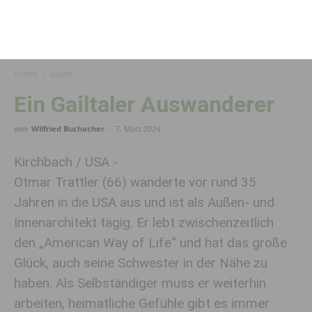
Home
Leute
Ein Gailtaler Auswanderer
von
Wilfried Buchacher
-
7. März 2024
Kirchbach / USA -
Otmar Trattler (66) wanderte vor rund 35
Jahren in die USA aus und ist als Außen- und
Innenarchitekt tägig. Er lebt zwischenzeitlich
den „American Way of Life“ und hat das große
Glück, auch seine Schwester in der Nähe zu
haben. Als Selbständiger muss er weiterhin
arbeiten, heimatliche Gefühle gibt es immer