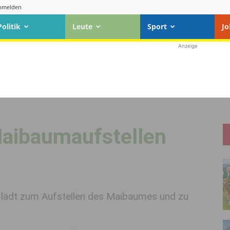
nmelden
Politik
Leute
Sport
Jo
Anzeige
aibaumaufstellen
r lädt zum Aufstellen des Maibaumes und zu