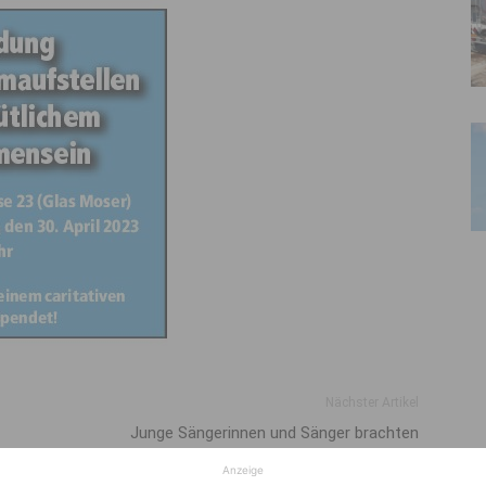
Nächster Artikel
Junge Sängerinnen und Sänger brachten
Konzerthaus zum Klingen
Anzeige