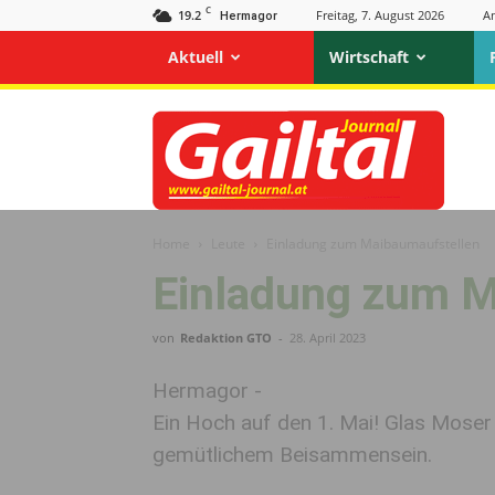
C
19.2
Freitag, 7. August 2026
A
Hermagor
Aktuell
Wirtschaft
Gailtal
Journal
Home
Leute
Einladung zum Maibaumaufstellen
Einladung zum M
von
Redaktion GTO
-
28. April 2023
Hermagor -
Ein Hoch auf den 1. Mai! Glas Mose
gemütlichem Beisammensein.