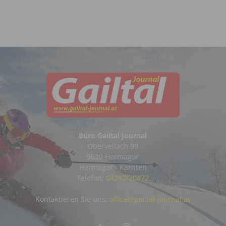
Büro Gailtal Journal
Obervellach 99
9620 Hermagor
Hermagor - Kärnten
Telefon:
04282/20472
Kontaktieren Sie uns:
office@gailtal-journal.at