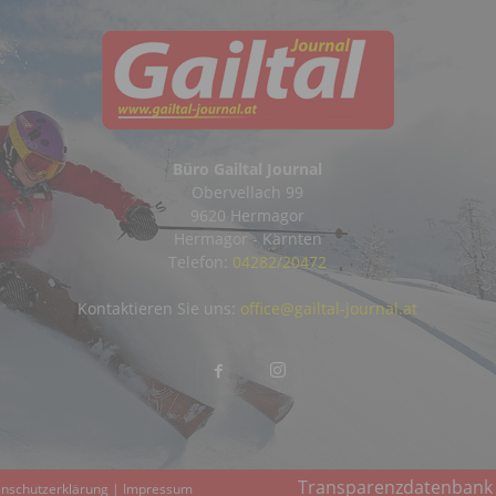
Büro Gailtal Journal
Obervellach 99
9620 Hermagor
Hermagor - Kärnten
Telefon:
04282/20472
Kontaktieren Sie uns:
office@gailtal-journal.at
Transparenzdatenbank
nschutzerklärung
|
Impressum