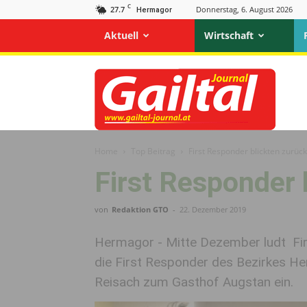
C
27.7
Donnerstag, 6. August 2026
Hermagor
Aktuell
Wirtschaft
Gailtal
Journal
Home
Top Beitrag
First Responder blickten zurück
First Responder 
von
Redaktion GTO
-
22. Dezember 2019
Hermagor - Mitte Dezember ludt Fir
die First Responder des Bezirkes H
Reisach zum Gasthof Augstan ein.