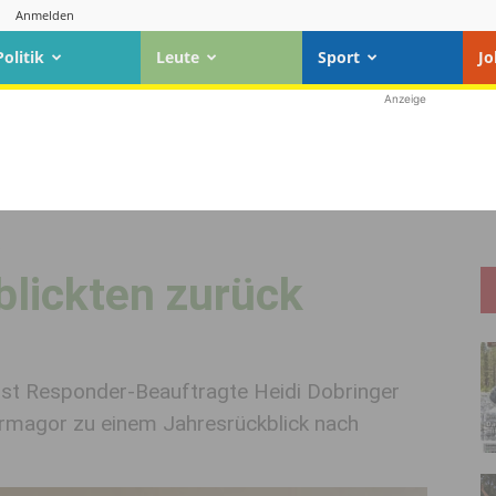
Anmelden
Politik
Leute
Sport
Jo
Anzeige
blickten zurück
st Responder-Beauftragte Heidi Dobringer
ermagor zu einem Jahresrückblick nach