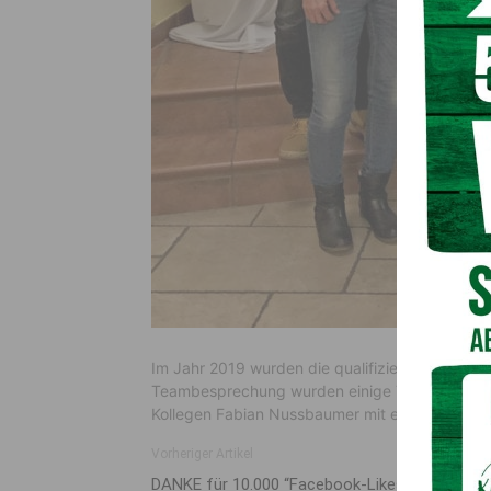
Im Jahr 2019 wurden die qualifizierten Ersthelfe
Teambesprechung wurden einige Themen aufgea
Kollegen Fabian Nussbaumer mit einem Geschenk
Vorheriger Artikel
DANKE für 10.000 “Facebook-Likes”