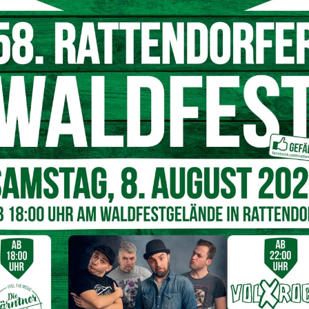
r zu über 200 Einsätzen alarmiert. In einer
rbeitet. Im Anschluss konnten die Kolleginnen und
 zu seiner Tochter Sophie gratulieren.
Nächster Artikel
Nassfelds Hüttenwirte und Genussland Kärnten