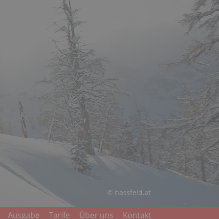
© nassfeld.at
Ausgabe
Tarife
Über uns
Kontakt