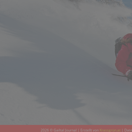
2026 © Gailtal Journal | Erstellt von
Krassgrün.at
|
Date