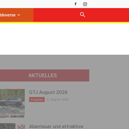
bboerse
AKTUELLES
GTJ August 2026
6. August 2026
Ausgabe
Abenteuer und attraktive