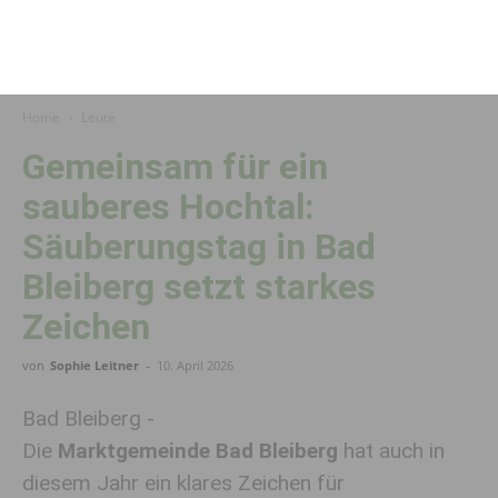
Home
Leute
Gemeinsam für ein
sauberes Hochtal:
Säuberungstag in Bad
Bleiberg setzt starkes
Zeichen
von
Sophie Leitner
-
10. April 2026
Bad Bleiberg -
Die
Marktgemeinde Bad Bleiberg
hat auch in
diesem Jahr ein klares Zeichen für