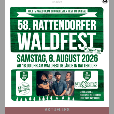
Anzeige
Auch in diesem Jahr wurde erneut ein klares Zeichen für Umweltbewusstsein
gesetzt (c) Marktgemeinde Bad Bleiberg
Vorheriger Artikel
Nächster Artikel
Waldbrandgefahr in Kärnten
Kärntner Insolvenzstatistik:
und Osttirol: Entspannung ab
Keine Erholung in Sicht – Lage
nächster Woche möglich
bleibt angespannt
AKTUELLES