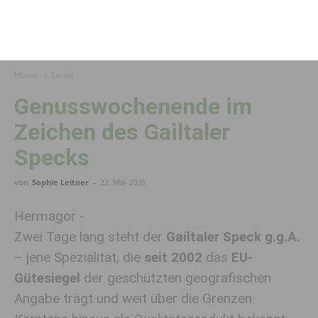
Home
Leute
Genusswochenende im
Zeichen des Gailtaler
Specks
von
Sophie Leitner
-
22. Mai 2026
Hermagor -
Zwei Tage lang
steht der
Gailtaler Speck g.g.A.
– jene Spezialität, die
seit 2002
das
EU-
Gütesiegel
der geschützten geografischen
Angabe trägt und weit über die Grenzen