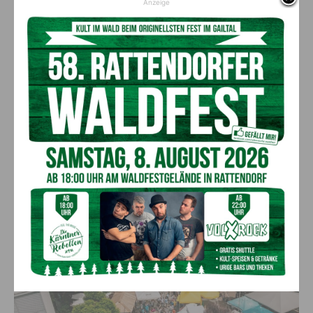
Anzeige
„Jeder Gailtaler Speck hat seine eigene Handschrift. Genau
diese Vielfalt und das traditionelle Handwerk möchten wir
beim Speckfest erlebbar machen“, betont
Obmann Johannes
Smole.
Auch
Bürgermeister DI Leopold Astner
unterstreicht
die Bedeutung der Veranstaltung für die Region: „Das Gailtaler
Speckfest ist weit mehr als ein Kulinarikfest – es ist ein
wichtiges Schaufenster für unsere regionale Identität, unsere
Produzenten
:innen
und die hohe Qualität heimischer
Lebensmittel. Jahr für Jahr bringt das Fest
bis zu 30.000
B
esucher:innen
zusammen und macht Hermagor zur Bühne
für gelebte Gailtaler Genusskultur.“
Sein Dank gilt dem
Veranstalterverein, allen Mitwirkenden sowie langjährigen
Partnern wie der
Tourismusregion, Brauunion Österreich,
Kärntner Landesversicherung
und
zahlreichen
Medien
partnern
.