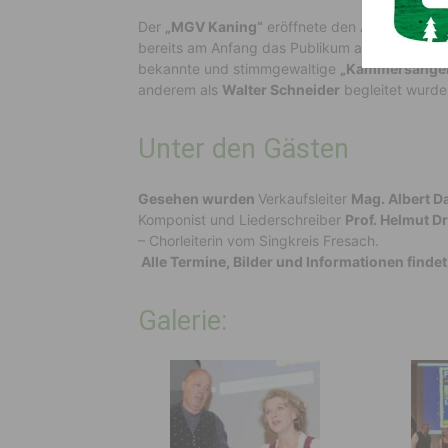
Der
„MGV Kaning“
eröffnete den Abend, gefo
bereits am Anfang das Publikum auf einer Klan
bekannte und stimmgewaltige
„Kammersänger
anderem als
Walter Schneider
begleitet wurde
Unter den Gästen
Gesehen wurden
Verkaufsleiter
Mag. Albert D
Komponist und Liederschreiber
Prof. Helmut D
– Chorleiterin vom Singkreis Fresach.
Alle Termine, Bilder und Informationen finde
Galerie: