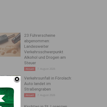
23 Führerscheine
abgenommen:
Landesweiter
Verkehrsschwerpunkt
Alkohol und Drogen am
Steuer
7. August 2026
Aktuell
Verkehrsunfall in Förolach:
Auto landet im
Straßengraben
7. August 2026
Aktuell
Kirchtag in St. Lorenzen