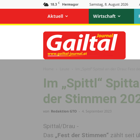
C
18.3
Samstag, 8. August 2026
Hermagor
Aktuell
Wirtschaft
Gailtal
Journal
Home
Leute
Im „Spittl“ Spittal an der Drau: Fest
Im „Spittl“ Spitt
der Stimmen 20
von
Redaktion GTO
-
4. September 2023
Spittal/Drau -
Das
„Fest der Stimmen“
zählt seit 