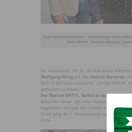
Seppi Rukavina Moderation - Kammersänger Helmut Wildha
Maria Winkler - Roland Loibnegger Quarte
Als Veranstalter tritt für die Volkskultur Kärn
Wolfgang König
auf, den
Richi Di Bernardo
202
Richi Di Bernardo schwärmt: „Ich bin heilfroh, s
gefunden zu haben.“
Der Start im SPITTL, Spittal an der Drau
, war e
Besucher freuen. Mit einer Klangwolke der schö
begeistern und gab den Chören mit dem nicht
Somit ging die 1. Veranstaltung zum Fest der 
Ende.