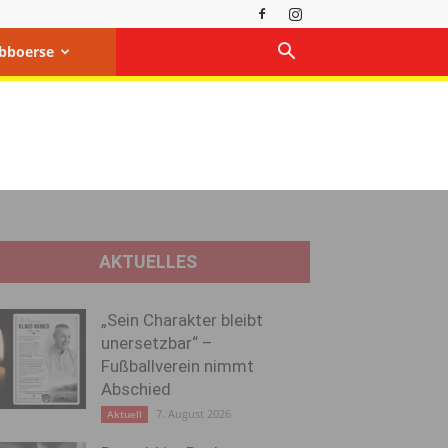
bboerse
AKTUELLES
„Sein Charakter bleibt
unersetzbar“ –
Fußballverein nimmt
Abschied
7. August 2026
Aktuell