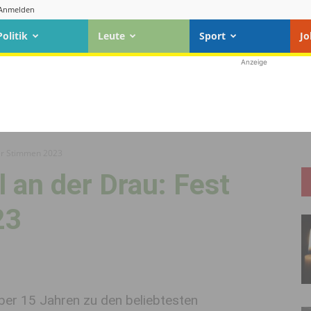
Anmelden
Politik
Leute
Sport
Jo
Anzeige
 der Stimmen 2023
al an der Drau: Fest
23
über 15 Jahren zu den beliebtesten