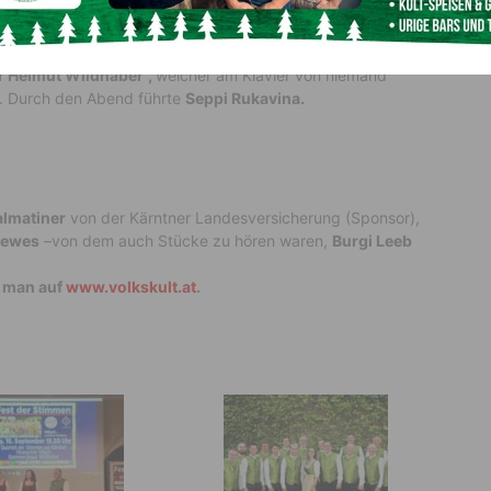
lgt vom
„Quartett der Stimmen aus Kärnten“
, welche
gwolke schweben ließen. Der Dritte im Bunde war der
 Helmut Wildhaber“,
welcher am Klavier von niemand
. Durch den Abend führte
Seppi Rukavina.
almatiner
von der Kärntner Landesversicherung (Sponsor),
rewes
–von dem auch Stücke zu hören waren,
Burgi Leeb
t man auf
www.volkskult.at
.