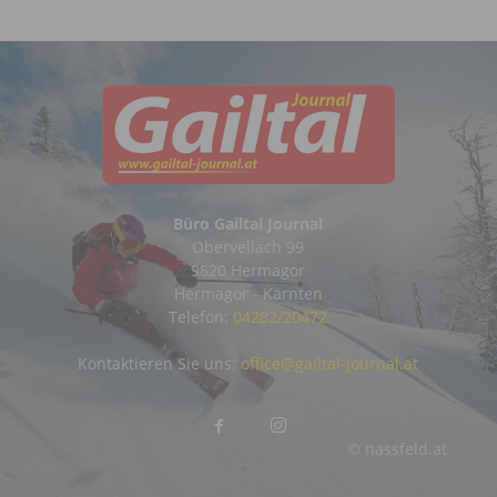
Büro Gailtal Journal
Obervellach 99
9620 Hermagor
Hermagor - Kärnten
Telefon:
04282/20472
Kontaktieren Sie uns:
office@gailtal-journal.at
© nassfeld.at