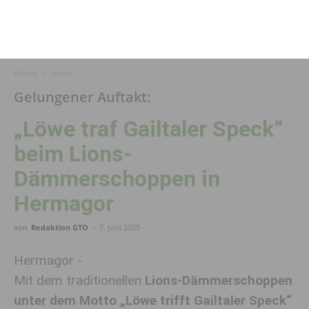
Home
Leute
Gelungener Auftakt:
„Löwe traf Gailtaler Speck“
beim Lions-
Dämmerschoppen in
Hermagor
von
Redaktion GTO
-
7. Juni 2025
Hermagor -
Mit dem traditionellen
Lions-Dämmerschoppen
unter dem Motto „Löwe trifft Gailtaler Speck“