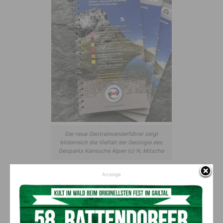
Der neue Geotrailwanderführer zeigt
bilderreich die Vielfalt der Geologie des
Geoparks Karnische Alpen (c) N. Mitsche
Anzeige
Eindrucksvolle Naturerlebnisse
Wer ohne größere Anstrengung außergewöhnliche Fossilfunde
und steinverarbeitetes Handwerk entdecken möchte, wird am