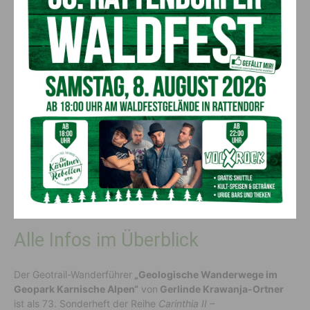
Geotrail Laas
und am
Geotrail Kötschach-Mauthen
fündig.
Beide befinden sich in Tallage. Der
Geotrail Lanzenpass-
Findenig
und der
Geotrail Zollnersee
führen durch die
Almlandschaften des Gailtals zu Aussichtspunkten mit weiten
Panoramen und ermöglichen ein besseres „Lesen“ der
Landschaft.
Für heiße Tage eignet sich der
Geotrail Garnitzenklamm
, der
entlang einer eindrucksvollen Schlucht Einblicke in das Innere
der Berge bietet und geologische Prozesse erlebbar macht.
Der
Geotrail Plöckenpass
widmet sich der geologischen
Erforschung der Karnischen Alpen und endet in der markanten
Cellonetta-Lawinenrinne, einem landschaftlich auffälligen und
wissenschaftlich gut untersuchten Bereich.
Alle Infos im Überblick
Der Geotrail-Wanderführer
„Geologische Wanderwege im
Geopark Karnische Alpen“
von
Gerlinde Krawanja-Ortner
ist als 73. Sonderheft der Reihe
Carinthia II –