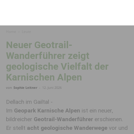
Home
Leute
Neuer Geotrail-
Wanderführer zeigt
geologische Vielfalt der
Karnischen Alpen
von
Sophie Leitner
-
12. Juni 2026
Dellach im Gailtal -
Im
Geopark Karnische Alpen
ist ein neuer,
bildreicher
Geotrail-Wanderführer
erschienen.
Er stellt
acht geologische Wanderwege
vor und