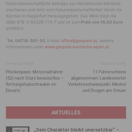
Naturwissenschaftliche Beiträge zur Heimatkunde Kärntens
erschienen und wird vom Naturwissenschaftlichen Verein für
Kärnten in Klagenfurt herausgegeben. Das Werk trägt die
ISBN 978-3-85328-114-7 und ist zum
Preis von 16,00 Euro
erhältlich.
Tel. 04718-301-33,
E-Mail:
office@geopark.at
, weitere
Informationen unter
www.geopark-karnische-alpen.at
.
Vorheriger Artikel
Nächster Artikel
Plöckenpass: Motorradfahrer
11 Führerscheine
(52) nach Sturz bewusstlos –
abgenommen: Landesweiter
Rettungshubschrauber im
Verkehrsschwerpunkt Alkohol
Einsatz
und Drogen am Steuer
AKTUELLES
„Sein Charakter bleibt unersetzbar“ –