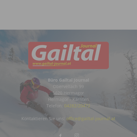
Büro Gailtal Journal
Obervellach 99
9620 Hermagor
Hermagor - Kärnten
Telefon:
04282/20472
Kontaktieren Sie uns:
office@gailtal-journal.at