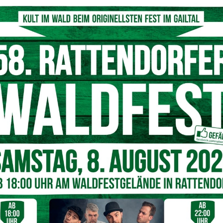
© Sony-Music-Adla-Media-scaled
Mamma-Mia”-Musical in Mörbisch. Und mit ihr war dort
alier
. Wer nun allerdings auf ein musikalisches Traumpaar
chenwengs Seite war nämlich der jüngste Bruder des
alier
. Nun ranken sich wilde Liebesgerüchte um die
einsamen Auftritt
erdings im Gespräch mit der Tageszeitung nicht zu viel
 den gemeinsamen Auftritt nicht kommentieren würden.
ne On-Off-Beziehung handeln. Der jüngste Gabalier ist
Gin, “Gin Toni”.
Nächster Artikel