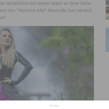
ie tatsächlich mit einem Mann an ihrer Seite
miere des “Mamma-Mia”-Musicals, hat nämlich
en.
Anzeige