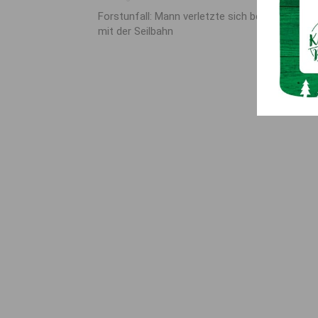
Forstunfall: Mann verletzte sich beim Arbeiten
mit der Seilbahn