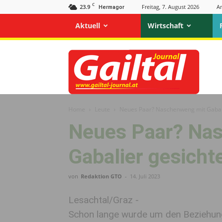
C
23.9
Freitag, 7. August 2026
A
Hermagor
Aktuell
Wirtschaft
Gailtal
Journal
Home
Leute
Neues Paar? Naschenweng mit Gabali
Neues Paar? Na
Gabalier gesicht
von
Redaktion GTO
-
14. Juli 2023
Lesachtal/Graz -
Schon lange wurde um den Beziehun