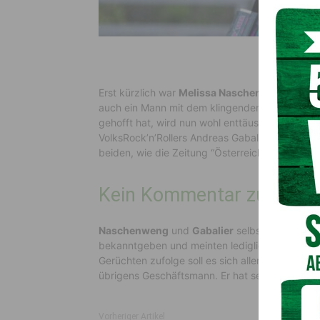
Erst kürzlich war
Melissa Naschenweng
beim “
auch ein Mann mit dem klingenden Namen
Gab
gehofft hat, wird nun wohl enttäuscht. An Nas
VolksRock’n’Rollers Andreas Gabalier:
Toni Gab
beiden, wie die Zeitung “Österreich” berichtet.
Kein Kommentar zum gem
Naschenweng
und
Gabalier
selbst wollten all
bekanntgeben und meinten lediglich, dass sie
Gerüchten zufolge soll es sich allerdings um ei
übrigens Geschäftsmann. Er hat seinen eigenen 
Vorheriger Artikel