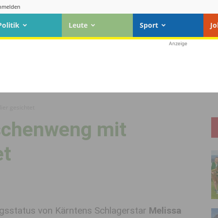
nmelden
Politik
Leute
Sport
Jo
Anzeige
er gesichtet
schenweng mit
et
gsstatus von Kärntens Schlagerstar
Melissa