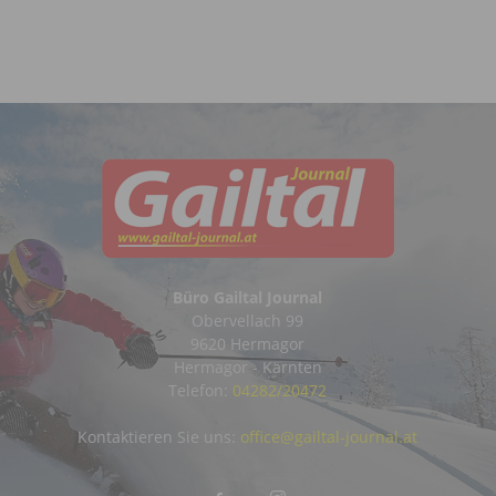
Büro Gailtal Journal
Obervellach 99
9620 Hermagor
Hermagor - Kärnten
Telefon:
04282/20472
Kontaktieren Sie uns:
office@gailtal-journal.at