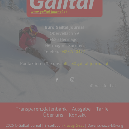
Büro Gailtal Journal
Obervellach 99
9620 Hermagor
Hermagor - Kärnten
Telefon:
04282/20472
Kontaktieren Sie uns:
office@gailtal-journal.at
© nassfeld.at
Transparenzdatenbank
Ausgabe
Tarife
Über uns
Kontakt
2026 © Gailtal Journal | Erstellt von
Krassgrün.at
|
Datenschutzerklärung