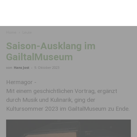
Home
Leute
Saison-Ausklang im
GailtalMuseum
von
Hans Jost
-
9. Oktober 2023
Hermagor -
Mit einem geschichtlichen Vortrag, ergänzt
durch Musik und Kulinarik, ging der
Kultursommer 2023 im GailtalMuseum zu Ende.