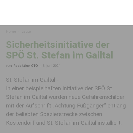
Home
Leute
Sicherheitsinitiative der
SPÖ St. Stefan im Gailtal
von
Redaktion GTO
-
6. Juni 2024
St. Stefan im Gailtal -
In einer beispielhaften Initiative der SPÖ St.
Stefan im Gailtal wurden neue Gefahrenschilder
mit der Aufschrift „Achtung Fußgänger“ entlang
der beliebten Spazierstrecke zwischen
Köstendorf und St. Stefan im Gailtal installiert.