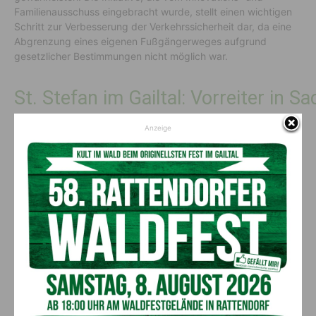
Familienausschuss eingebracht wurde, stellt einen wichtigen
Schritt zur Verbesserung der Verkehrssicherheit dar, da eine
Abgrenzung eines eigenen Fußgängerweges aufgrund
gesetzlicher Bestimmungen nicht möglich war.
St. Stefan im Gailtal: Vorreiter in 
Anzeige
Mit der Umsetzung der Gefahrenschilder zeigt die Gemeinde
St. Stefan im Gailtal ihr Engagement für die Sicherheit ihrer
BürgerInnen und setzt ein Zeichen für
verantwortungsbewusstes Handeln im Straßenverkehr.
Vorheriger Artikel
Nächster Artikel
20. Nassfeld Rad Classic um
HAK Villach – Jubiläums-
die Wulfenia Trophy am
Klassentreffen: Ehemalige
Nassfeld
Schüler:innen feiern
Wiedersehen in alter Schule