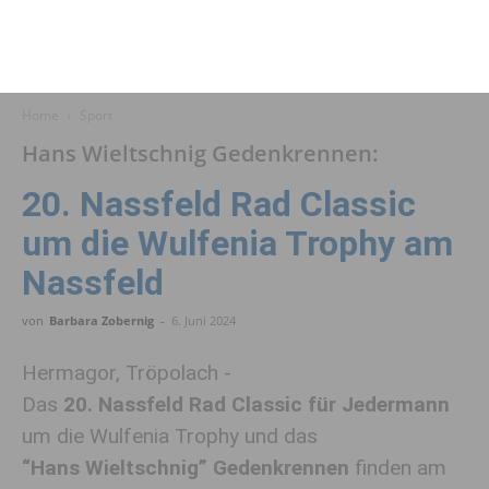
Home
Sport
Hans Wieltschnig Gedenkrennen:
20. Nassfeld Rad Classic
um die Wulfenia Trophy am
Nassfeld
von
Barbara Zobernig
-
6. Juni 2024
Hermagor, Tröpolach -
Das
20. Nassfeld Rad Classic für Jedermann
um die Wulfenia Trophy und das
“Hans Wieltschnig” Gedenkrennen
finden am