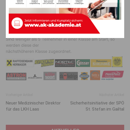
Nennungen: Online bis 04. Juli um 12:00 Uhr
Achtung:
Helmpflicht!! Die Strecke ist während der
Veranstaltung nicht gesperrt. Es gilt
ausnahmslos die Straßenverkehrsordnung (STVO). Die
Teilnahme erfolgt auf eigene
Gefahr. Der Veranstalter übernimmt keinerlei Haftung.
Sind weniger als 5 Teilnehmer in einer Klasse am Start, so
werden diese der
nächsthöheren Klasse zugeordnet.
Vorheriger Artikel
Nächster Artikel
Neuer Medizinischer Direktor
Sicherheitsinitiative der SPÖ
für das LKH Laas
St. Stefan im Gailtal