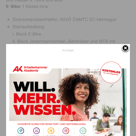
E-Bike:
1 Klasse m/w
Streckenposten/Helfer: ASVÖ ÖAMTC SC-Hermagor
Startaufstellung:
I. Block E-Bike
II. Block Jedermannrennen „Rennräder und MTB mit
Lizenz“
Anzeige
III. Block Hobbyfahrer „Rennräder und MTB ohne Lizenz“
IV. Block Damenklassen
Rennleitung: Andreas Mühlbacher
Jeder Teilnehmer fährt auf eigene Gefahr und hat die STVO
einzuhalten. Die
Landesstraße ist nicht gesperrt!!!
Siegerehrung um ca. 14:30 Uhr beim Gasthaus Kabrio
(Italienischer Grenzübergang)
Preise: Pokale für die ersten drei in jeder Altersklasse