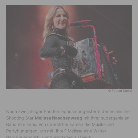
© Fatlum Kurtaj
Nach zweijähriger Pandemiepause begeisterte der heimische
Shooting Star
Melissa Naschenweng
mit ihrer supergenialen
Band ihre Fans. Von überall her kamen die Musik- und
Partyhungrigen, um mit “ihrer” Melissa eine Winter-
Bergbauernparty der Superlative zu feiern!