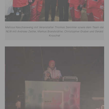
Melissa Naschenweng mit Veranstalter Thomas Semmler sowie dem Team der
NLW mit Andreas Zeitler, Markus Brandstätter, Christopher Gruber und Gerald
Kroschel