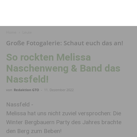
Home
Leute
Große Fotogalerie: Schaut euch das an!
So rockten Melissa
Naschenweng & Band das
Nassfeld!
von
Redaktion GTO
-
11. Dezember 2022
Nassfeld -
Melissa hat uns nicht zuviel versprochen: Die
Winter Bergbauern Party des Jahres brachte
den Berg zum Beben!