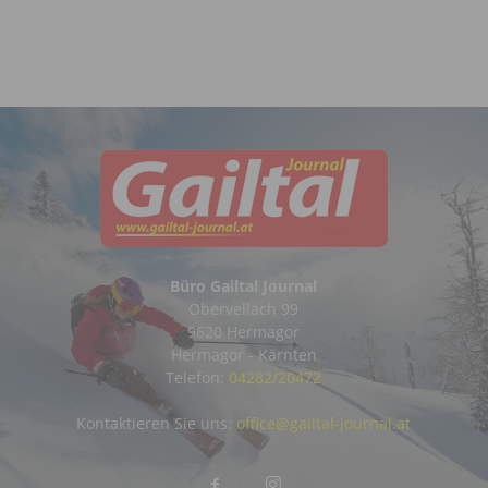
Büro Gailtal Journal
Obervellach 99
9620 Hermagor
Hermagor - Kärnten
Telefon:
04282/20472
Kontaktieren Sie uns:
office@gailtal-journal.at