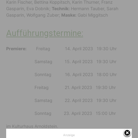
Karin Fischer, Bettina Koppitsch, Karin Thurner, Franz
Gasparin, Eva Dobnik;
Technik:
Hermann Tauber, Sarah
Gasparin, Wolfgang Zuber;
Maske:
Gabi Miggitsch
Aufführungstermine:
Premiere:
Freitag 14. April 2023 19:30 Uhr
Samstag 15. April 2023 19:30 Uhr
Sonntag 16. April 2023 18:00 Uhr
Freitag 21. April 2023 19:30 Uhr
Samstag 22. April 2023 19:30 Uhr
Sonntag 23. April 2023 15:00 Uhr
im Kulturhaus Arnoldstein.
Anzeige