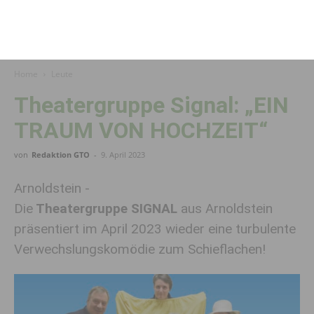
Home
Leute
Theatergruppe Signal: „EIN
TRAUM VON HOCHZEIT“
von
Redaktion GTO
-
9. April 2023
Arnoldstein -
Die
Theatergruppe SIGNAL
aus Arnoldstein
präsentiert im April 2023 wieder eine turbulente
Verwechslungskomödie zum Schieflachen!