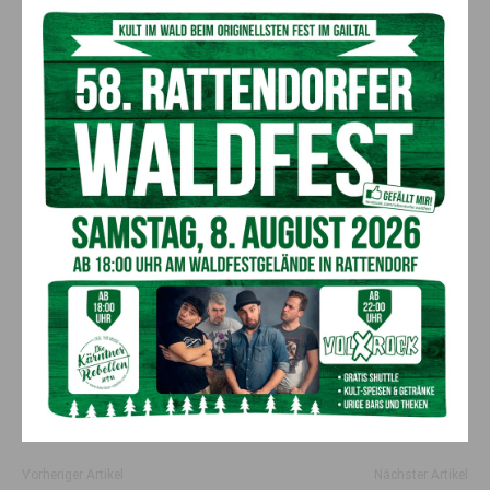
Eintrittspreise:
Vorverkauf € 15,–
Abendkassa € 17,–
Vorverkaufsstelle: RAIBA Arnoldstein
Nähere
Informationen
und auch
Videos der
„Probehoppalas
“ unter der Homepage:
www.theatergruppe-
signal.com
-> Aktuell oder auf facebook.com unter
„Theatergruppe Signal“.
Vorheriger Artikel
Nächster Artikel