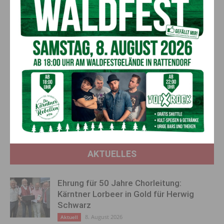
Vorheriger Artikel
Nächster Artikel
Wolfsrudel: Drei Wölfe töteten
FPÖ-Angerer/Muhr zu
Schafsherde in Nölbling
Wolfsrissen und Ergebnisse
DNA-Proben: „Weiterer Beweis
für Untauglichkeit der Kärntner
Wolfsverordnung erbracht!“
AKTUELLES
Ehrung für 50 Jahre Chorleitung:
Kärntner Lorbeer in Gold für Herwig
Schwarz
8. August 2026
Aktuell