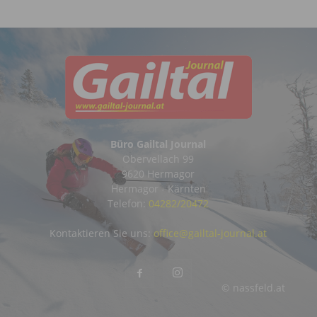
Büro Gailtal Journal
Obervellach 99
9620 Hermagor
Hermagor - Kärnten
Telefon:
04282/20472
Kontaktieren Sie uns:
office@gailtal-journal.at
© nassfeld.at