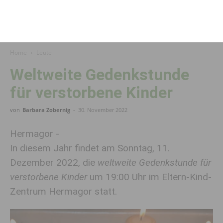
Home
Leute
Weltweite Gedenkstunde
für verstorbene Kinder
von
Barbara Zobernig
-
30. November 2022
Hermagor -
In diesem Jahr findet am Sonntag, 11.
Dezember 2022, die
weltweite
Gedenkstunde für
verstorbene Kinder
um 19:00 Uhr im Eltern-Kind-
Zentrum Hermagor statt.