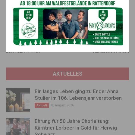
#domenigmotorsport #racecupkärnten #finale2022 #döbriach
#GösserCorsa #autoslalom #letztesrennen #dankeschön
#Klassensieger202
Vorheriger Artikel
Nächster Artikel
Erster Gailtaler Almkäsemarkt
MTB-Wadelbeißer über die
beim GEFAT- Hof
Karnischen Almen
AKTUELLES
Ein langes Leben ging zu Ende: Anna
Stulier im 106. Lebensjahr verstorben
8. August 2026
Aktuell
Ehrung für 50 Jahre Chorleitung:
Kärntner Lorbeer in Gold für Herwig
Schwarz