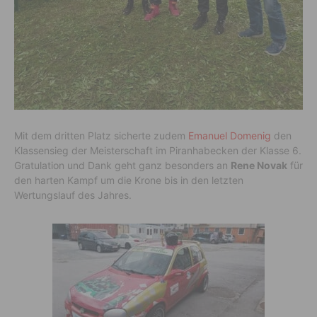
Mit dem dritten Platz sicherte zudem
Emanuel Domenig
den
Klassensieg der Meisterschaft im Piranhabecken der Klasse 6.
Gratulation
und Dank geht ganz besonders an
Rene Novak
für
den harten Kampf um die Krone
bis in den letzten
Wertungslauf des Jahres.