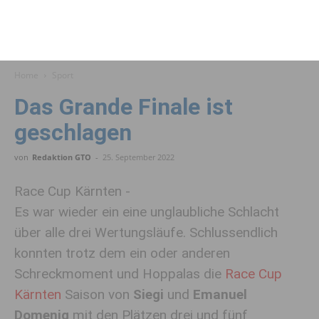
Home
Sport
Das Grande Finale ist
geschlagen
von
Redaktion GTO
-
25. September 2022
Race Cup Kärnten -
Es war wieder ein eine unglaubliche Schlacht
über alle drei Wertungsläufe. Schlussendlich
konnten trotz dem ein oder anderen
Schreckmoment und Hoppalas die
Race Cup
Kärnten
Saison von
Siegi
und
Emanuel
Domenig
mit den Plätzen drei und fünf