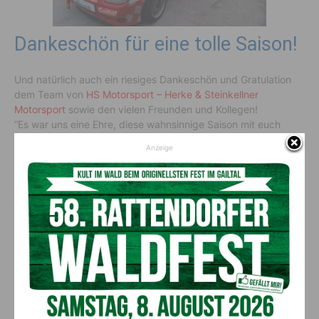
Dankeschön für eine tolle Saison!
Und natürlich auch ein riesiges Dankeschön und Gratulation
dem Team von
HS Motorsport – Herke & Steinkellner
Motorsport
sowie den vielen Freunden und Kollegen!
“Es war uns eine Ehre, diese wahnsinnige Saison mit euch
erleben zu dürfen. Ein riesiges Dankeschön auch an alle
Anzeige
unsere Freunde und Unterstützer, ohne die diese Erfolge nicht
möglich wären,” bedanken sich
Siegi und Emanuel Domenig
.
Sie freuen sich schon auf die nächste Saison und viele
weitere, spannende Kämpfe!