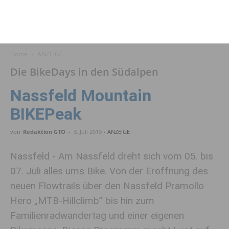
Home
ANZEIGE
Die BikeDays in den Südalpen
Nassfeld Mountain
BIKEPeak
von
Redaktion GTO
-
3. Juli 2019
- ANZEIGE
Nassfeld - Am Nassfeld dreht sich vom 05. bis
07. Juli alles ums Bike. Von der Eröffnung des
neuen Flowtrails über den Nassfeld Pramollo
Hero „MTB-Hillclimb” bis hin zum
Familienradwandertag und einer eigenen