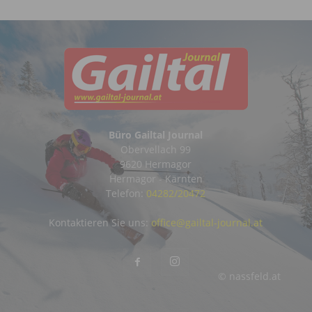
Büro Gailtal Journal
Obervellach 99
9620 Hermagor
Hermagor - Kärnten
Telefon:
04282/20472
Kontaktieren Sie uns:
office@gailtal-journal.at
© nassfeld.at