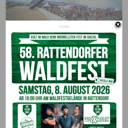
Anzeige
Eine coole Stuntshow erwartet die Besucher
Krönender Abschluss: Hero
gesucht!
Als krönenden Abschluss der BikeDays geht es am Sonntag
schließlich um die Frage: Wer wird Nassfeld Pramollo Hero
2019? Neben der E-Bike Challenge für jedermann findet im
Rahmen dieses Rennens die Österreichische Meisterschaft im
MTB Hillclimbing sowie die MTB – Hobbysportklasse statt.