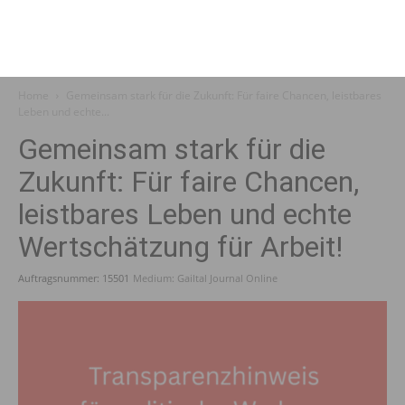
Home
Gemeinsam stark für die Zukunft: Für faire Chancen, leistbares
Leben und echte...
Gemeinsam stark für die
Zukunft: Für faire Chancen,
leistbares Leben und echte
Wertschätzung für Arbeit!
Auftragsnummer: 15501
Medium: Gailtal Journal Online