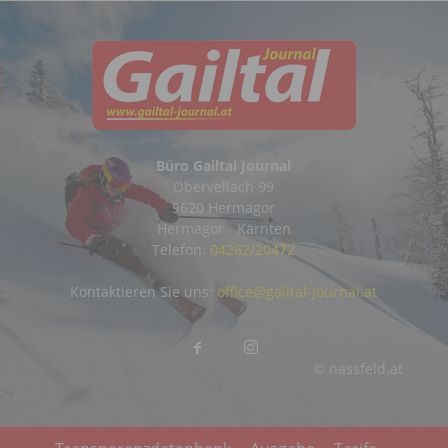
Büro Gailtal Journal
Obervellach 99
9620 Hermagor
Hermagor - Kärnten
Telefon:
04282/20472
Kontaktieren Sie uns:
office@gailtal-journal.at
© nassfeld.at